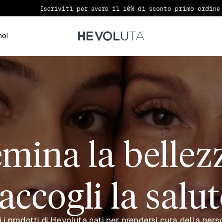
Iscriviti per avere il 10% di sconto primo ordine
noi
mina la bellez
accogli la salu
 i prodotti di Hevoluta nati per prendersi cura della per