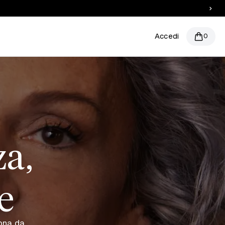
Accedi
0
za,
te
sona da