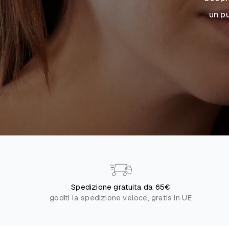
un p
Spedizione gratuita da 65€
goditi la spedizione veloce, gratis in UE