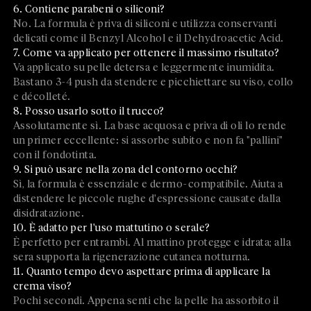
6. Contiene parabeni o siliconi?
No. La formula è priva di siliconi e utilizza conservanti
delicati come il Benzyl Alcohol e il Dehydroacetic Acid.
7. Come va applicato per ottenere il massimo risultato?
Va applicato su pelle detersa e leggermente inumidita.
Bastano 3-4 push da stendere e picchiettare su viso, collo
e décolleté.
8. Posso usarlo sotto il trucco?
Assolutamente sì. La base acquosa e priva di oli lo rende
un primer eccellente: si assorbe subito e non fa "pallini"
con il fondotinta.
9. Si può usare nella zona del contorno occhi?
Sì, la formula è essenziale e dermo-compatibile. Aiuta a
distendere le piccole rughe d'espressione causate dalla
disidratazione.
10. È adatto per l'uso mattutino o serale?
È perfetto per entrambi. Al mattino protegge e idrata; alla
sera supporta la rigenerazione cutanea notturna.
11. Quanto tempo devo aspettare prima di applicare la
crema viso?
Pochi secondi. Appena senti che la pelle ha assorbito il