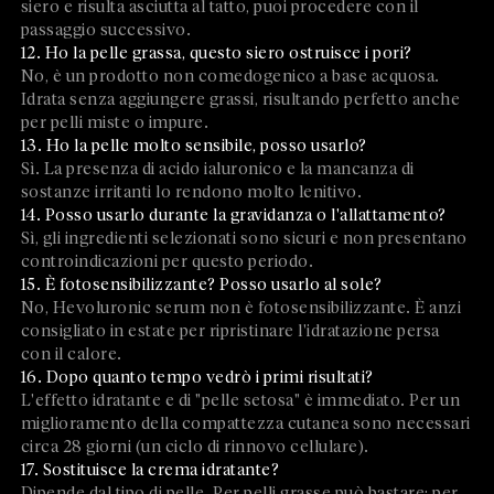
siero e risulta asciutta al tatto, puoi procedere con il
passaggio successivo.
12. Ho la pelle grassa, questo siero ostruisce i pori?
No, è un prodotto non comedogenico a base acquosa.
Idrata senza aggiungere grassi, risultando perfetto anche
per pelli miste o impure.
13. Ho la pelle molto sensibile, posso usarlo?
Sì. La presenza di acido ialuronico e la mancanza di
sostanze irritanti lo rendono molto lenitivo.
14. Posso usarlo durante la gravidanza o l'allattamento?
Sì, gli ingredienti selezionati sono sicuri e non presentano
controindicazioni per questo periodo.
15. È fotosensibilizzante? Posso usarlo al sole?
No, Hevoluronic serum non è fotosensibilizzante. È anzi
consigliato in estate per ripristinare l'idratazione persa
con il calore.
16. Dopo quanto tempo vedrò i primi risultati?
L'effetto idratante e di "pelle setosa" è immediato. Per un
miglioramento della compattezza cutanea sono necessari
circa 28 giorni (un ciclo di rinnovo cellulare).
17. Sostituisce la crema idratante?
Dipende dal tipo di pelle. Per pelli grasse può bastare; per