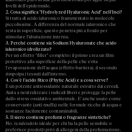
livelli dell'epidermide.
2. Cosa significa "Hydrolyzed Hyaluronic Acid" nell'Inci?
Si tratta di acido ialuronico frammentato in molecole
piccolissime. A differenza del normale ialuronico che
resta in superficie, questo penetra più a fondo per
stimolare l'idratazione interna.
3. Perché contiene sia Sodium Hyaluronate che acido
ialuronico idrolizzato?
Per un effetto "filler" completo: il primo crea un film
protettivo alla superficie della pelle che evita
l'evaporazione dell'acqua (effetto barriera), il secondo
rimpolpa i tessuti dall'interno.
4. Cos'è l'acido fitico (Phytic Acid) e a cosa serve?
È un potente antiossidante naturale estratto dai cereali.
Aiuta a neutralizzare i radicali liberi e protegge la pelle
dallo stress ossidativo ambientale. E' anche usato come
conservante (anti muffa) nelle formule ricche di acqua e
sostanze facilmente contaminabili.
5. Il siero contiene profumi o fragranze sintetiche?
No, rendendolo ideale per chi ha la pelle sensibile o
preferisce prodotti privi di allergeni della profumazione.