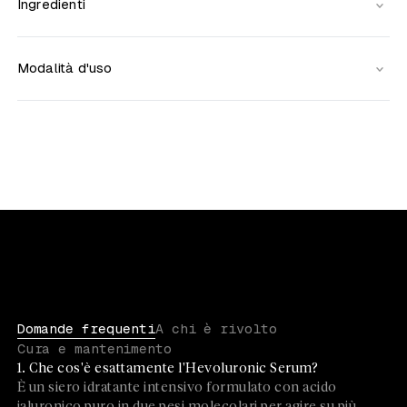
Ingredienti
Modalità d'uso
Domande frequenti
A chi è rivolto
Cura e mantenimento
1. Che cos'è esattamente l'Hevoluronic Serum?
È un siero idratante intensivo formulato con acido
ialuronico puro in due pesi molecolari per agire su più