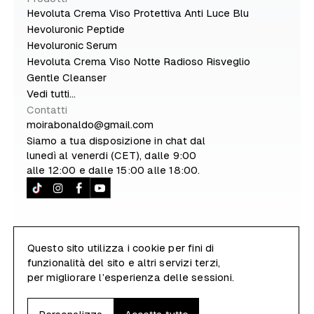
Hevoluta Crema Viso Protettiva Anti Luce Blu
Hevoluronic Peptide
Hevoluronic Serum
Hevoluta Crema Viso Notte Radioso Risveglio
Gentle Cleanser
Vedi tutti...
Contatti
moirabonaldo@gmail.com
Siamo a tua disposizione in chat dal
lunedì al venerdi (CET), dalle 9:00
alle 12:00 e dalle 15:00 alle 18:00.
Questo sito utilizza i cookie per fini di
funzionalità del sito e altri servizi terzi,
P.Iva e C.F.: 05063580285 | Sede: Via degli Alpini
per migliorare l’esperienza delle sessioni.
13/5 35013 - Cittadella (PD) - Italia |
Privacy
|
Termini
|
Spedizioni
|
Rimborsi
|
Gestione cookie
© 2023 HEVOLUTA® - All rights reserved | Il nome Hevoluta