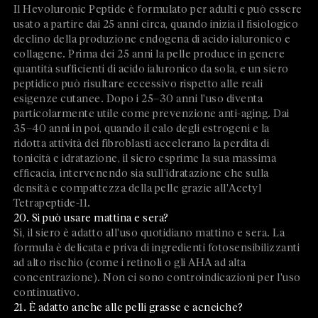
Il Hevoluronic Peptide è formulato per adulti e può essere
usato a partire dai 25 anni circa, quando inizia il fisiologico
declino della produzione endogena di acido ialuronico e
collagene. Prima dei 25 anni la pelle produce in genere
quantità sufficienti di acido ialuronico da sola, e un siero
peptidico può risultare eccessivo rispetto alle reali
esigenze cutanee. Dopo i 25–30 anni l'uso diventa
particolarmente utile come prevenzione anti-aging. Dai
35–40 anni in poi, quando il calo degli estrogeni e la
ridotta attività dei fibroblasti accelerano la perdita di
tonicità e idratazione, il siero esprime la sua massima
efficacia, intervenendo sia sull'idratazione che sulla
densità e compattezza della pelle grazie all'Acetyl
Tetrapeptide-11.
20. Si può usare mattina e sera?
Sì, il siero è adatto all'uso quotidiano mattino e sera. La
formula è delicata e priva di ingredienti fotosensibilizzanti
ad alto rischio (come i retinoli o gli AHA ad alta
concentrazione). Non ci sono controindicazioni per l'uso
continuativo.
21. È adatto anche alle pelli grasse e acneiche?