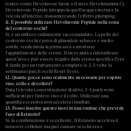
tonico come Hevolurose Spray o il siero Hevolutamina C),
Hevoluronic Peptide intrappola quell'acqua esterna e la
veicola all'interno, massimizzando l'effetto plumping.
11. È possibile utilizzare Hevoluronic Peptide nella zona
del contorno occhi?
Sì, è un utilizzo caldamente raccomandato. La pelle del
contorno occhi è priva di ghiandole sebacee e molto
sottile, rendendola la prima area a mostrare
l'appiattimento delle creste. Il siero aiuta a ridensificare
quest'area e può essere seguito dalla crema specifica Eyes
& Smile per un trattamento completo (e 2-3 volte la
settimana i patch occhi Reset Eyes).
12. Quante gocce sono realmente necessarie per coprire
viso, collo e décolleté?
Data l'elevata concentrazione di attivi, 3-4 push sono
sufficienti per l'intero viso e il collo. Utilizzare una
quantità eccessiva non accelera i risultati.
13. Posso inserire questo siero in una routine che prevede
l'uso di Retinolo?
Sì, la combinazione è eccellente. Il Retinolo accelera il
turnover cellulare ma può causare secchezza e