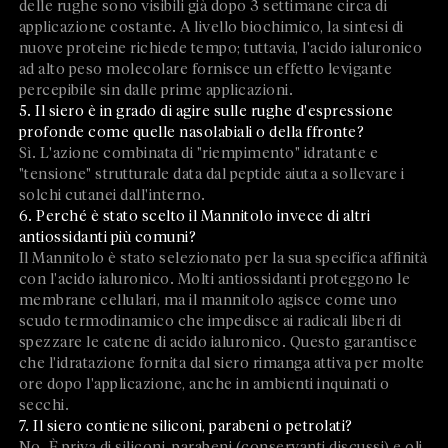
delle rughe sono visibili già dopo 3 settimane circa di
applicazione costante. A livello biochimico, la sintesi di
nuove proteine richiede tempo; tuttavia, l'acido ialuronico
ad alto peso molecolare fornisce un effetto levigante
percepibile sin dalle prime applicazioni.
5. Il siero è in grado di agire sulle rughe d'espressione
profonde come quelle nasolabiali o della ffronte?
Sì. L'azione combinata di "riempimento" idratante e
"tensione" strutturale data dal peptide aiuta a sollevare i
solchi cutanei dall'interno.
6. Perché è stato scelto il Mannitolo invece di altri
antiossidanti più comuni?
Il Mannitolo è stato selezionato per la sua specifica affinità
con l'acido ialuronico. Molti antiossidanti proteggono le
membrane cellulari, ma il mannitolo agisce come uno
scudo termodinamico che impedisce ai radicali liberi di
spezzare le catene di acido ialuronico. Questo garantisce
che l'idratazione fornita dal siero rimanga attiva per molte
ore dopo l'applicazione, anche in ambienti inquinati o
secchi.
7. Il siero contiene siliconi, parabeni o petrolati?
No. È priva di siliconi, parabeni (conservanti discussi) e oli