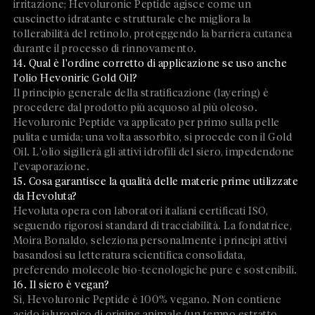
irritazione; Hevoluronic Peptide agisce come un
cuscinetto idratante e strutturale che migliora la
tollerabilità del retinolo, proteggendo la barriera cutanea
durante il processo di rinnovamento.
14. Qual è l'ordine corretto di applicazione se uso anche
l'olio Hevoniric Gold Oil?
Il principio generale della stratificazione (layering) è
procedere dal prodotto più acquoso al più oleoso.
Hevoluronic Peptide va applicato per primo sulla pelle
pulita e umida; una volta assorbito, si procede con il Gold
Oil. L'olio sigillerà gli attivi idrofili del siero, impedendone
l'evaporazione.
15. Cosa garantisce la qualità delle materie prime utilizzate
da Hevoluta?
Hevoluta opera con laboratori italiani certificati ISO,
seguendo rigorosi standard di tracciabilità. La fondatrice,
Moira Bonaldo, seleziona personalmente i principi attivi
basandosi su letteratura scientifica consolidata,
preferendo molecole bio-tecnologiche pure e sostenibili.
16. Il siero è vegan?
Sì, Hevoluronic Peptide è 100% vegano. Non contiene
acido ialuronico di origine animale (un tempo estratto