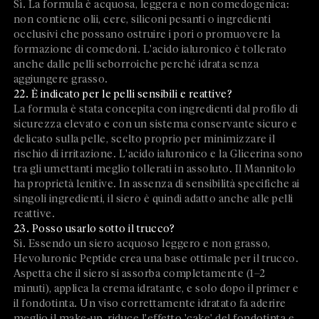
Sì. La formula è acquosa, leggera e non comedogenica:
non contiene olii, cere, siliconi pesanti o ingredienti
occlusivi che possano ostruire i pori o promuovere la
formazione di comedoni. L'acido ialuronico è tollerato
anche dalle pelli seborroiche perché idrata senza
aggiungere grasso.
22. È indicato per le pelli sensibili e reattive?
La formula è stata concepita con ingredienti dal profilo di
sicurezza elevato e con un sistema conservante sicuro e
delicato sulla pelle, scelto proprio per minimizzare il
rischio di irritazione. L'acido ialuronico e la Glicerina sono
tra gli umettanti meglio tollerati in assoluto. Il Mannitolo
ha proprietà lenitive. In assenza di sensibilità specifiche ai
singoli ingredienti, il siero è quindi adatto anche alle pelli
reattive.
23. Posso usarlo sotto il trucco?
Sì. Essendo un siero acquoso leggero e non grasso,
Hevoluronic Peptide crea una base ottimale per il trucco.
Aspetta che il siero si assorba completamente (1–2
minuti), applica la crema idratante, e solo dopo il primer e
il fondotinta. Un viso correttamente idratato fa aderire
meglio il make-up, riduce l'effetto 'cake' del fondotinta e