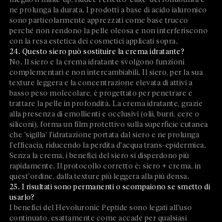
ne prolunga la durata. I prodotti a base di acido ialuronico
sono particolarmente apprezzati come base trucco
perché non rendono la pelle oleosa e non interferiscono
con la resa estetica dei cosmetici applicati sopra.
24. Questo siero può sostituire la crema idratante?
No. Il siero e la crema idratante svolgono funzioni
complementari e non intercambiabili. Il siero, per la sua
texture leggera e la concentrazione elevata di attivi a
basso peso molecolare, è progettato per penetrare e
trattare la pelle in profondità. La crema idratante, grazie
alla presenza di emollienti e occlusivi (olii, burri, cere o
siliconi), forma un film protettivo sulla superficie cutanea
che 'sigilla' l'idratazione portata dal siero e ne prolunga
l'efficacia, riducendo la perdita d'acqua trans-epidermica.
Senza la crema, i benefici del siero si disperdono più
rapidamente. Il protocollo corretto è: siero + crema, in
quest'ordine, dalla texture più leggera alla più densa.
25. I risultati sono permanenti o scompaiono se smetto di
usarlo?
I benefici del Hevoluronic Peptide sono legati all'uso
continuato, esattamente come accade per qualsiasi