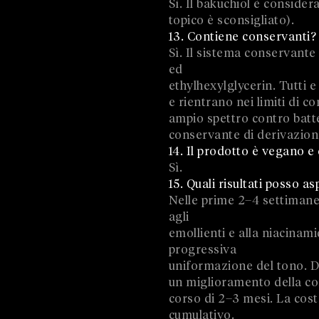
Sì. Il bakuchiol è consider
topico è sconsigliato).
13. Contiene conservanti? 
Sì. Il sistema conservante
ed
ethylhexylglycerin. Tutti
e rientrano nei limiti di 
ampio spettro contro batter
conservante di derivazione 
14. Il prodotto è vegano e 
Sì.
15. Quali risultati posso 
Nelle prime 2–4 settimane
agli
emollienti e alla niacinam
progressiva
uniformazione del tono. Do
un miglioramento della co
corso di 2–3 mesi. La cost
cumulativo.