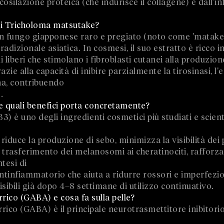
cosilazione proteica (che indurisce il collagene) e dall'
 di Tricholoma matsutake?
 fungo giapponese raro e pregiato (noto come 'matake')
adizionale asiatica. In cosmesi, il suo estratto è ricco in
 liberi che stimolano i fibroblasti cutanei alla produzion
azie alla capacità di inibire parzialmente la tirosinasi, l
na, contribuendo
.
e quali benefici porta concretamente?
3) è uno degli ingredienti cosmetici più studiati e scien
: riduce la produzione di sebo, minimizza la visibilità dei 
l trasferimento dei melanosomi ai cheratinociti, rafforza
tesi di
ntinfiammatorio che aiuta a ridurre rossori e imperfezioni
ibili già dopo 4–8 settimane di utilizzo continuativo.
rrico (GABA) e cosa fa sulla pelle?
ico (GABA) è il principale neurotrasmettitore inibitori