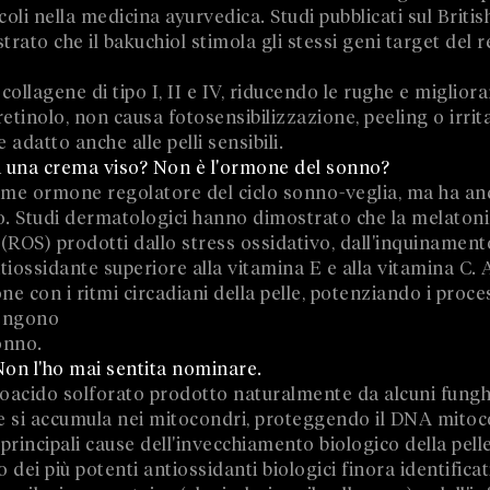
ecoli nella medicina ayurvedica. Studi pubblicati sul Briti
to che il bakuchiol stimola gli stessi geni target del re
ollagene di tipo I, II e IV, riducendo le rughe e miglior
retinolo, non causa fotosensibilizzazione, peeling o irri
e adatto anche alle pelli sensibili.
in una crema viso? Non è l'ormone del sonno?
come ormone regolatore del ciclo sonno-veglia, ma ha a
o. Studi dermatologici hanno dimostrato che la melatoni
ri (ROS) prodotti dallo stress ossidativo, dall'inquinamen
ntiossidante superiore alla vitamina E e alla vitamina C. A
ne con i ritmi circadiani della pelle, potenziando i proce
vengono
onno.
Non l'ho mai sentita nominare.
oacido solforato prodotto naturalmente da alcuni funghi
ee si accumula nei mitocondri, proteggendo il DNA mitoc
 principali cause dell'invecchiamento biologico della pelle
 dei più potenti antiossidanti biologici finora identificat