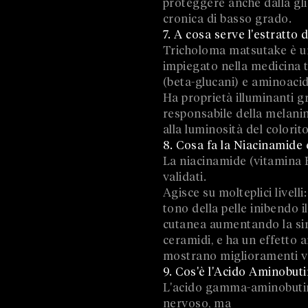
proteggere anche dalla gli
cronica di basso grado.
7. A cosa serve l'estratto
Tricholoma matsutake è un
impiegato nella medicina tr
(beta-glucani) e aminoacidi
Ha proprietà illuminanti gr
responsabile della melani
alla luminosità del colorito
8. Cosa fa la Niacinamide 
La niacinamide (vitamina B
validati.
Agisce su molteplici livelli
tono della pelle inibendo i
cutanea aumentando la sin
ceramidi, e ha un effetto a
mostrano miglioramenti vis
9. Cos'è l'Acido Aminobuti
L'acido gamma-aminobutirr
nervoso, ma