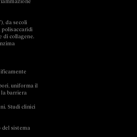
infiammazione
, da secoli
 polisaccaridi
e di collagene.
'enzima
tificamente
pori, uniforma il
 la barriera
. Studi clinici
o del sistema