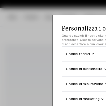
Menu
Prodotti
Blog
Chi siamo
Chatta con 
Personalizza i 
Quando navighi il nostro sito,
preferenze. Queste servono a 
di non accettare alcuni cookie
Cookie tecnici
Cookie di funzionalità
Cookie di misurazione
Cookie di marketing