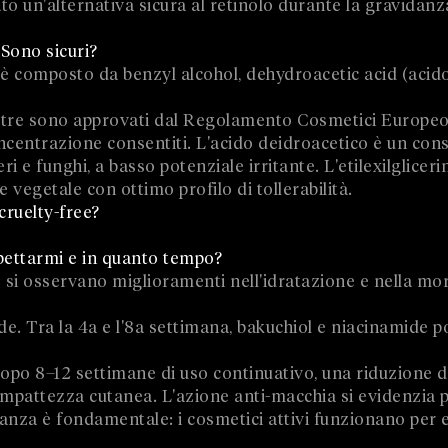
ato un'alternativa sicura al retinolo durante la gravidanza
Sono sicuri?
 è composto da benzyl alcohol, dehydroacetic acid (acid
 e tre sono approvati dal Regolamento Cosmetici Europe
concentrazione consentiti. L'acido deidroacetico è un co
i e funghi, a basso potenziale irritante. L'etilexilglicer
vegetale con ottimo profilo di tollerabilità.
cruelty-free?
aspettarmi e in quanto tempo?
 si osservano miglioramenti nell'idratazione e nella mo
ide. Tra la 4a e l'8a settimana, bakuchiol e niacinamide 
po 8–12 settimane di uso continuativo, una riduzione de
mpattezza cutanea. L'azione anti-macchia si evidenzia 
anza è fondamentale: i cosmetici attivi funzionano per 