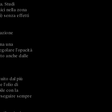
a. Studi
ici nella zona
i) senza effetti
lazione
ema una
egolare l'opacità
ato anche dalle
uito dal più
 l'olio di
ile con la
i eseguire sempre