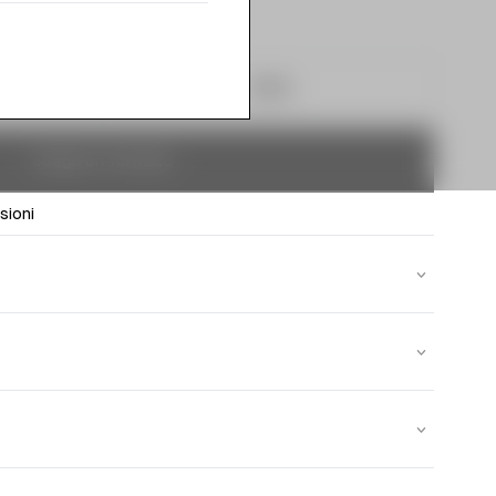
50ml
Scegli un formato
sioni