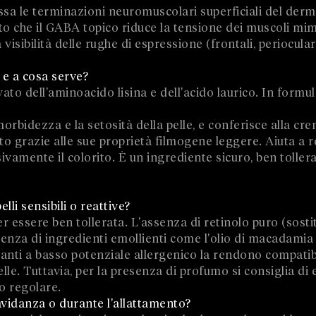
ssa le terminazioni neuromuscolari superficiali del derm
o che il GABA topico riduce la tensione dei muscoli mim
visibilità delle rughe di espressione (frontali, periocular
 e a cosa serve?
vato dell'aminoacido lisina e dell'acido laurico. In formu
morbidezza e la setosità della pelle, e conferisce alla cr
to grazie alle sue proprietà filmogene leggere. Aiuta a r
ivamente il colorito. È un ingrediente sicuro, ben toller
elli sensibili o reattive?
 essere ben tollerata. L'assenza di retinolo puro (sostit
senza di ingredienti emollienti come l'olio di macadamia e
rvanti a basso potenziale allergenico la rendono compatib
elle. Tuttavia, per la presenza di profumo si consiglia d
so regolare.
avidanza o durante l'allattamento?