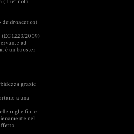
 (il retinolo
o deidroacetico)
o (EC 1223/2009)
nservante ad
ina è un booster
rbidezza grazie
portano a una
lle rughe fini e
pienamente nel
effetto