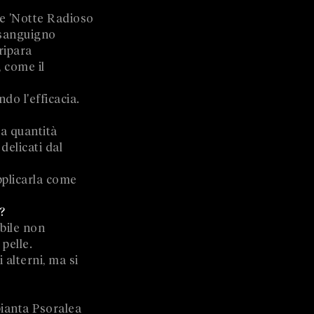
me 'Notte Radioso
o sanguigno
ripara
, come il
do l'efficacia.
na quantità
delicati dal
applicarla come
?
abile non
pelle.
 alterni, ma si
pianta Psoralea