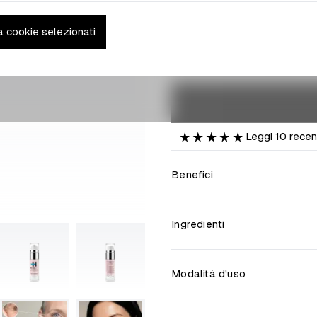
30 ml. o 50 ml.
Formato:
a cookie selezionati
30ml
Leggi
10
recen
Benefici
Ingredienti
Modalità d'uso