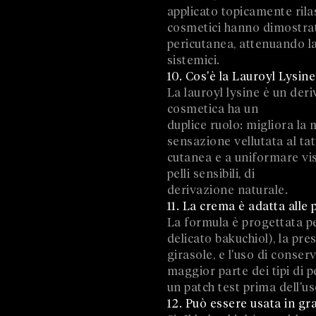
applicato topicamente rila
cosmetici hanno dimostrat
pericutanea, attenuando la 
sistemici.
10. Cos'è la Lauroyl Lysine
La lauroyl lysine è un deri
cosmetica ha un
duplice ruolo: migliora la 
sensazione vellutata al tat
cutanea e a uniformare vis
pelli sensibili, di
derivazione naturale.
11. La crema è adatta alle p
La formula è progettata per
delicato bakuchiol), la pre
girasole, e l'uso di conse
maggior parte dei tipi di p
un patch test prima dell'u
12. Può essere usata in gr