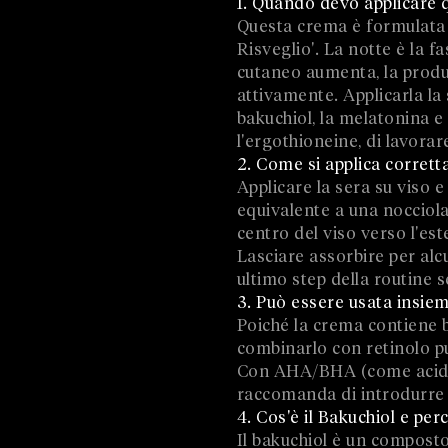
1. Quando devo applicare 
Questa crema è formulata 
Risveglio'. La notte è la fa
cutaneo aumenta, la produzi
attivamente. Applicarla la 
bakuchiol, la melatonina e
l'ergothioneine, di lavorar
2. Come si applica corrett
Applicare la sera su viso 
equivalente a una nocciola 
centro del viso verso l'est
Lasciare assorbire per alcu
ultimo step della routine 
3. Può essere usata insieme
Poiché la crema contiene b
combinarlo con retinolo pur
Con AHA/BHA (come acido gli
raccomanda di introdurre 
4. Cos'è il Bakuchiol e per
Il bakuchiol è un composto