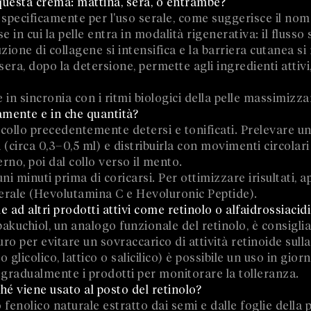
questa crema: mattina, sera, o entrambe?
specificamente per l'uso serale, come suggerisce il no
se in cui la pelle entra in modalità rigenerativa: il fluss
one di collagene si intensifica e la barriera cutanea si 
sera, dopo la detersione, permette agli ingredienti attivi
e in sincronia con i ritmi biologici della pelle massimizzan
amente e in che quantità?
e collo precedentemente detersi e tonificati. Prelevare u
(circa 0,3–0,5 ml) e distribuirla con movimenti circolari 
erno, poi dal collo verso il mento.
ni minuti prima di coricarsi. Per ottimizzare irisultati, 
serale (Hevolutamina C e Hevoluronic Peptide).
 ad altri prodotti attivi come retinolo o alfaidrossiacidi
akuchiol, un analogo funzionale del retinolo, è consigli
o per evitare un sovraccarico di attività retinoide sulla 
colico, lattico o salicilico) è possibile un uso in giorni
gradualmente i prodotti per monitorare la tolleranza.
ché viene usato al posto del retinolo?
 fenolico naturale estratto dai semi e dalle foglie della 