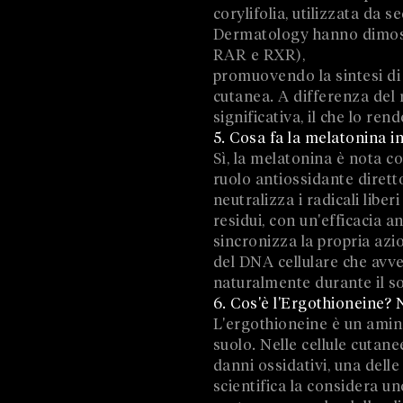
corylifolia, utilizzata da s
Dermatology hanno dimostra
RAR e RXR),
promuovendo la sintesi di c
cutanea. A differenza del 
significativa, il che lo rend
5. Cosa fa la melatonina 
Sì, la melatonina è nota 
ruolo antiossidante dirett
neutralizza i radicali libe
residui, con un'efficacia a
sincronizza la propria azio
del DNA cellulare che av
naturalmente durante il s
6. Cos'è l'Ergothioneine? 
L'ergothioneine è un amin
suolo. Nelle cellule cutan
danni ossidativi, una delle
scientifica la considera uno