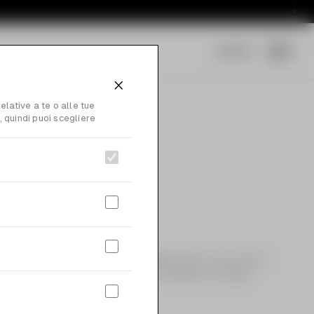
Accedi
0
lative a te o alle tue
 quindi puoi scegliere
ma Viso
 Risveglio
.33
senza interessi.
on Bakuchiol, Ergotioneina e Melatonina è una crema
a usare la sera, con azione anti-ossidante, antiage,
 e rassodante.