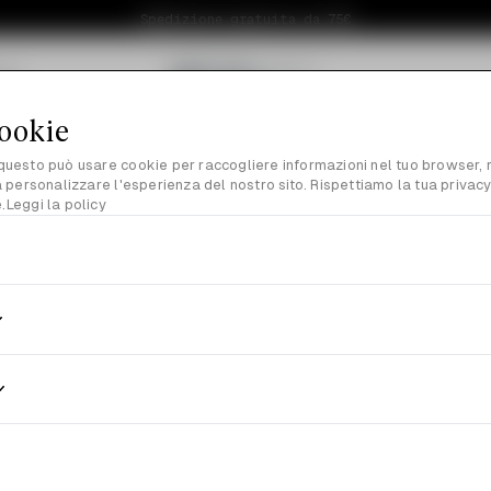
Spedizione gratuita da 75€
noi
cookie
 questo può usare cookie per raccogliere informazioni nel tuo browser, re
personalizzare l'esperienza del nostro sito. Rispettiamo la tua privacy,
.
Leggi la policy
Hevoluta Cre
Notte Radioso
€37.00
Paga in 3 rate da
€12
Hevoluta Crema Viso Notte c
per viso, collo e deollétté d
lenitiva, idratante, levigante