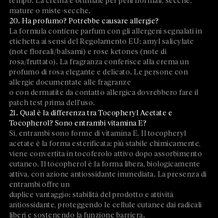
tempo. La crema è ottimale per pelli normali, secche,
mature o miste-secche.
20. Ha profumo? Potrebbe causare allergie?
La formula contiene parfum con gli allergeni segnalati in
etichetta ai sensi del Regolamento EU: amyl salicylate
(note floreali/balsami) e rose ketones (note di
rosa/fruttato). La fragranza conferisce alla crema un
profumo di rosa elegante e delicato. Le persone con
allergie documentate alle fragranze
o con dermatite da contatto allergica dovrebbero fare il
patch test prima dell'uso.
21. Qual è la differenza tra Tocopheryl Acetate e
Tocopherol? Sono entrambi vitamina E?
Sì, entrambi sono forme di vitamina E. Il tocopheryl
acetate è la forma esterificata: più stabile chimicamente,
viene convertita in tocoferolo attivo dopo assorbimento
cutaneo. Il tocopherol è la forma libera, biologicamente
attiva, con azione antiossidante immediata. La presenza di
entrambi offre un
duplice vantaggio: stabilità del prodotto e attività
antiossidante, proteggendo le cellule cutanee dai radicali
liberi e sostenendo la funzione barriera.