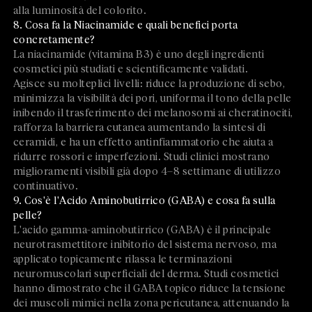
alla luminosità del colorito.
8. Cosa fa la Niacinamide e quali benefici porta
concretamente?
La niacinamide (vitamina B3) è uno degli ingredienti
cosmetici più studiati e scientificamente validati.
Agisce su molteplici livelli: riduce la produzione di sebo,
minimizza la visibilità dei pori, uniforma il tono della pelle
inibendo il trasferimento dei melanosomi ai cheratinociti,
rafforza la barriera cutanea aumentando la sintesi di
ceramidi, e ha un effetto antinfiammatorio che aiuta a
ridurre rossori e imperfezioni. Studi clinici mostrano
miglioramenti visibili già dopo 4–8 settimane di utilizzo
continuativo.
9. Cos'è l'Acido Aminobutirrico (GABA) e cosa fa sulla
pelle?
L'acido gamma-aminobutirrico (GABA) è il principale
neurotrasmettitore inibitorio del sistema nervoso, ma
applicato topicamente rilassa le terminazioni
neuromuscolari superficiali del derma. Studi cosmetici
hanno dimostrato che il GABA topico riduce la tensione
dei muscoli mimici nella zona pericutanea, attenuando la