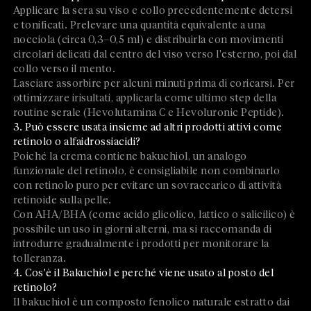
Applicare la sera su viso e collo precedentemente detersi
e tonificati. Prelevare una quantità equivalente a una
nocciola (circa 0,3–0,5 ml) e distribuirla con movimenti
circolari delicati dal centro del viso verso l'esterno, poi dal
collo verso il mento.
Lasciare assorbire per alcuni minuti prima di coricarsi. Per
ottimizzare irisultati, applicarla come ultimo step della
routine serale (Hevolutamina C e Hevoluronic Peptide).
3. Può essere usata insieme ad altri prodotti attivi come
retinolo o alfaidrossiacidi?
Poiché la crema contiene bakuchiol, un analogo
funzionale del retinolo, è consigliabile non combinarlo
con retinolo puro per evitare un sovraccarico di attività
retinoide sulla pelle.
Con AHA/BHA (come acido glicolico, lattico o salicilico) è
possibile un uso in giorni alterni, ma si raccomanda di
introdurre gradualmente i prodotti per monitorare la
tolleranza.
4. Cos'è il Bakuchiol e perché viene usato al posto del
retinolo?
Il bakuchiol è un composto fenolico naturale estratto dai