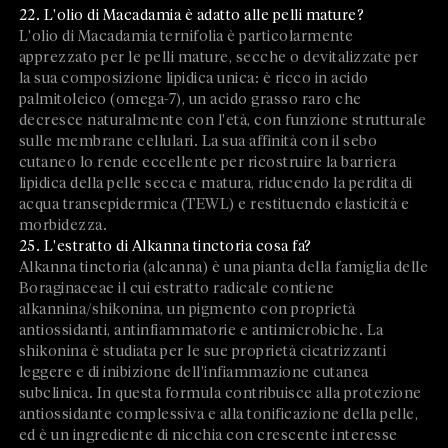
22. L'olio di Macadamia è adatto alle pelli mature?
L'olio di Macadamia ternifolia è particolarmente
apprezzato per le pelli mature, secche o devitalizzate per
la sua composizione lipidica unica: è ricco in acido
palmitoleico (omega-7), un acido grasso raro che
decresce naturalmente con l'età, con funzione strutturale
sulle membrane cellulari. La sua affinità con il sebo
cutaneo lo rende eccellente per ricostruire la barriera
lipidica della pelle secca e matura, riducendo la perdita di
acqua transepidermica (TEWL) e restituendo elasticità e
morbidezza.
25. L'estratto di Alkanna tinctoria cosa fa?
Alkanna tinctoria (alcanna) è una pianta della famiglia delle
Boraginaceae il cui estratto radicale contiene
alkannina/shikonina, un pigmento con proprietà
antiossidanti, antinfiammatorie e antimicrobiche. La
shikonina è studiata per le sue proprietà cicatrizzanti
leggere e di inibizione dell'infiammazione cutanea
subclinica. In questa formula contribuisce alla protezione
antiossidante complessiva e alla tonificazione della pelle,
ed è un ingrediente di nicchia con crescente interesse