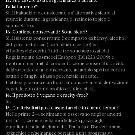
12. Può essere usata in gravidanza o durante
l'allattamento?
Sì. Il bakuchiol è considerato un'alternativa sicura al
retinolo durante la gravidanza (il retinolo topico è
sconsigliato).
13. Contiene conservanti? Sono sicuri?
Sì. Il sistema conservante è composto da benzyl alcohol,
dehydroacetic acid (acido deidroacetico) ed
ethylhexylglycerin. Tutti e tre sono approvati dal
Regolamento Cosmetici Europeo (EC 1223/2009) e
rientrano nei limiti di concentrazione consentiti. L'acido
deidroacetico è un conservante ad ampio spettro contro
batteri e funghi, a basso potenziale irritante.
L'etilexilglicerina è un booster conservante di derivazione
vegetale con ottimo profilo di tollerabilità.
14. Il prodotto è vegano e cruelty-free?
Sì.
15. Quali risultati posso aspettarmi e in quanto tempo?
Nelle prime 2–4 settimane si osservano miglioramenti
nell'idratazione e nella morbidezza grazie agli
emollienti e alla niacinamide. Tra la 4a e l'8a settimana,
bakuchiol e niacinamide portano a una progressiva