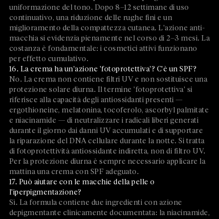
uniformazione del tono. Dopo 8–12 settimane di uso
continuativo, una riduzione delle rughe fini e un
miglioramento della compattezza cutanea. L'azione anti-
macchia si evidenzia pienamente nel corso di 2–3 mesi. La
costanza è fondamentale: i cosmetici attivi funzionano
per effetto cumulativo.
16. La crema ha un'azione 'fotoprotettiva'? C'è un SPF?
No. La crema non contiene filtri UV e non sostituisce una
protezione solare diurna. Il termine 'fotoprotettiva' si
riferisce alla capacità degli antiossidanti presenti —
ergothioneine, melatonina, tocoferolo, ascorbyl palmitate
e niacinamide — di neutralizzare i radicali liberi generati
durante il giorno dai danni UV accumulati e di supportare
la riparazione del DNA cellulare durante la notte. Si tratta
di fotoprotettività antiossidante indiretta, non di filtro UV.
Per la protezione diurna è sempre necessario applicare la
mattina una crema con SPF adeguato.
17. Può aiutare con le macchie della pelle o
l'iperpigmentazione?
Sì. La formula contiene due ingredienti con azione
depigmentante clinicamente documentata: la niacinamide,