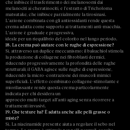
che inibisce il trasferimento dei melanosomi dai
melanociti ai cheratinociti, e l'estratto di Tricholoma
matsutake, che inibisce parzialmente la tirosinasi.
L'azione combinata con gli antiossidanti rende questa
crema adatta come supporto ai trattamenti anti-macchia.
L'azione è graduale e progressiva,
ideale per un riequilibrio del colorito nel lungo periodo.
18. La crema può aiutare con le rughe di espressione?
Sì, attraverso un duplice meccanismo: il bakuchiol stimola
la produzione di collagene nei fibroblasti dermici,
riducendo progressivamente la profondità delle rughe
strutturali; il GABA agisce sulle rughe di espressione,
riducendo la micro-contrazione dei muscoli mimici
superficiali. L'effetto combinato collagene-stimolante e
miorilassante rende questa crema particolarmente
indicata per chi desidera un
approccio multi-target all'anti-aging senza ricorrere a
trattamenti invasivi.
19. Che texture ha? È adatta anche alle pelli grasse o
miste?
Sì. La niacinamide presente aiuta a regolare il sebo nel