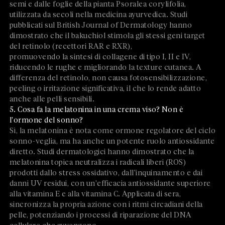
semi e dalle foglie della pianta Psoralea corylifolia,
utilizzata da secoli nella medicina ayurvedica. Studi
pubblicati sul British Journal of Dermatology hanno
dimostrato che il bakuchiol stimola gli stessi geni target
del retinolo (recettori RAR e RXR),
promuovendo la sintesi di collagene di tipo I, II e IV,
riducendo le rughe e migliorando la texture cutanea. A
differenza del retinolo, non causa fotosensibilizzazione,
peeling o irritazione significativa, il che lo rende adatto
anche alle pelli sensibili.
5. Cosa fa la melatonina in una crema viso? Non è
l'ormone del sonno?
Sì, la melatonina è nota come ormone regolatore del ciclo
sonno-veglia, ma ha anche un potente ruolo antiossidante
diretto. Studi dermatologici hanno dimostrato che la
melatonina topica neutralizza i radicali liberi (ROS)
prodotti dallo stress ossidativo, dall'inquinamento e dai
danni UV residui, con un'efficacia antiossidante superiore
alla vitamina E e alla vitamina C. Applicata di sera,
sincronizza la propria azione con i ritmi circadiani della
pelle, potenziando i processi di riparazione del DNA