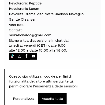
Hevoluronic Peptide
Hevoluronic Serum
Hevoluta Crema Viso Notte Radioso Risveglio
Gentle Cleanser
Vedi tutti...
Contatti
moirabonaldo@gmail.com
Siamo a tua disposizione in chat dal
lunedì al venerdi (CET), dalle 9:00
alle 12:00 e dalle 15:00 alle 18:00.
Questo sito utilizza i cookie per fini di
funzionalità del sito e altri servizi terzi,
P.Iva e C.F.: 05063580285 | Sede: Via degli Alpini
per migliorare l’esperienza delle sessioni.
13/5 35013 - Cittadella (PD) - Italia |
Privacy
|
Termini
|
Spedizioni
|
Rimborsi
|
Gestione cookie
© 2023 HEVOLUTA® - All rights reserved | Il nome Hevoluta
Personalizza
Accetta tutto
® è un marchio registrato di Moira Bonaldo