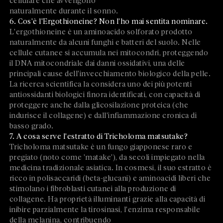
cellulare che avvengono
naturalmente durante il sonno.
6. Cos'è l'Ergothioneine? Non l'ho mai sentita nominare.
L'ergothioneine è un aminoacido solforato prodotto
naturalmente da alcuni funghi e batteri del suolo. Nelle
cellule cutanee si accumula nei mitocondri, proteggendo
il DNA mitocondriale dai danni ossidativi, una delle
principali cause dell'invecchiamento biologico della pelle.
La ricerca scientifica la considera uno dei più potenti
antiossidanti biologici finora identificati, con capacità di
proteggere anche dalla glicosilazione proteica (che
indurisce il collagene) e dall'infiammazione cronica di
basso grado.
7. A cosa serve l'estratto di Tricholoma matsutake?
Tricholoma matsutake è un fungo giapponese raro e
pregiato (noto come 'matake'), da secoli impiegato nella
medicina tradizionale asiatica. In cosmesi, il suo estratto è
ricco in polisaccaridi (beta-glucani) e aminoacidi liberi che
stimolano i fibroblasti cutanei alla produzione di
collagene. Ha proprietà illuminanti grazie alla capacità di
inibire parzialmente la tirosinasi, l'enzima responsabile
della melanina, contribuendo