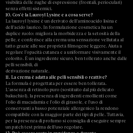
visibilità delle rughe di espressione (frontali, perioculari)
senza effetti sistemici.
10. Cos'è la Lauroyl Lysine e a cosa serve?
La lauroyl lysine è un derivato dell'aminoacido lisina e
dell'acido laurico. In formulazione cosmetica ha un
duplice ruolo: migliora la morbidezza e la setosità della
pelle, e conferisce alla crema una sensazione vellutata al
tatto grazie alle sue proprietà filmogene leggere. Aiuta a
regolare l'opacità cutanea e a uniformare visivamente il
colorito. È un ingrediente sicuro, ben tollerato anche dalle
pelli sensibili, di
derivazione naturale.
11. La crema è adatta alle pelli sensibili o reattive?
La formula è progettata per essere ben tollerata.
L'assenza di retinolo puro (sostituito dal più delicato
bakuchiol), la presenza di ingredienti emollienti come
l'olio di macadamia e l'olio di girasole, e l'uso di
conservanti a basso potenziale allergenico la rendono
compatibile con la maggior parte dei tipi di pelle. Tuttavia,
per la presenza di profumo si consiglia di eseguire sempre
un patch test prima dell'uso regolare.