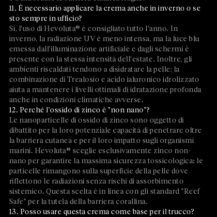
11. È necessario applicare la crema anche in inverno o se
sto sempre in ufficio?
Sì, l'uso di Hevoluta® è consigliato tutto l'anno. In
inverno, la radiazione UV è meno intensa, ma la luce blu
emessa dall'illuminazione artificiale e dagli schermi è
presente con la stessa intensità dell'estate. Inoltre, gli
ambienti riscaldati tendono a disidratare la pelle; la
combinazione di Trealosio e acido ialuronico idrolizzato
aiuta a mantenere i livelli ottimali di idratazione profonda
anche in condizioni climatiche avverse.
12. Perché l'ossido di zinco è "non nano"?
Le nanoparticelle di ossido di zinco sono oggetto di
dibattito per la loro potenziale capacità di penetrare oltre
la barriera cutanea e per il loro impatto sugli organismi
marini. Hevoluta® sceglie esclusivamente zinco non-
nano per garantire la massima sicurezza tossicologica: le
particelle rimangono sulla superficie della pelle dove
riflettono le radiazioni senza rischi di assorbimento
sistemico. Questa scelta è in linea con gli standard "Reef
Safe" per la tutela della barriera corallina.
13. Posso usare questa crema come base per il trucco?