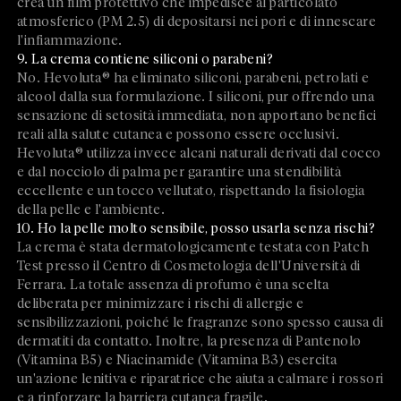
crea un film protettivo che impedisce al particolato
atmosferico (PM 2.5) di depositarsi nei pori e di innescare
l'infiammazione.
9. La crema contiene siliconi o parabeni?
No. Hevoluta® ha eliminato siliconi, parabeni, petrolati e
alcool dalla sua formulazione. I siliconi, pur offrendo una
sensazione di setosità immediata, non apportano benefici
reali alla salute cutanea e possono essere occlusivi.
Hevoluta® utilizza invece alcani naturali derivati dal cocco
e dal nocciolo di palma per garantire una stendibilità
eccellente e un tocco vellutato, rispettando la fisiologia
della pelle e l'ambiente.
10. Ho la pelle molto sensibile, posso usarla senza rischi?
La crema è stata dermatologicamente testata con Patch
Test presso il Centro di Cosmetologia dell'Università di
Ferrara. La totale assenza di profumo è una scelta
deliberata per minimizzare i rischi di allergie e
sensibilizzazioni, poiché le fragranze sono spesso causa di
dermatiti da contatto. Inoltre, la presenza di Pantenolo
(Vitamina B5) e Niacinamide (Vitamina B3) esercita
un'azione lenitiva e riparatrice che aiuta a calmare i rossori
e a rinforzare la barriera cutanea fragile.