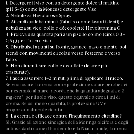
1. Detergere il viso con un detergente dolce al mattino
(pH 5–6) come la Mouesse detergente Viso
2. Nebulizza Hevolurose Spray.
3. Attendi qualche minuti (fai altro come lavarti i denti) e
nebulizza su vico, collo e déecooletté Hevolutamina C
4. Preleva una quantità pari a un pisello colmo (circa 0,3–
0,5 g) per l'intero viso.
5. Distribuisci a punti su fronte, guance, naso e mento, poi
stendi con movimenti circolari verso l'esterno e verso
l'alto.
6. Non dimenticare collo e décolleté (le aree più
trascurate).
7. Lascia assorbire 1–2 minuti prima di applicare il trucco.
Se vuoi usare la crema come protezione solare perchè sei
per esempio al mare, ricorda che la quantità adeguata è 2
mg/cm²: per il solo viso, questo equivale a circa 1 ml di
crema. Se usi meno quantità, la protezione UV è
proporzionalmente ridotta.
8. La crema è efficace contro l'inquinamento cittadino?
Sì. Grazie all'azione sinergica della Moringa oleifera e degli
antiossidanti come il Pantenolo e la Niacinamide, la crema