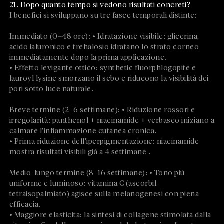
21. Dopo quanto tempo si vedono risultati concreti?
I benefici si sviluppano su tre fasce temporali distinte:
Immediato (0–48 ore): • Idratazione visibile: glicerina,
acido ialuronico e trehalosio idratano lo strato corneo
immediatamente dopo la prima applicazione.
• Effetto levigante ottico: synthetic fluorphlogopite e
lauroyl lysine smorzano il sebo e riducono la visibilità dei
pori sotto luce naturale.
Breve termine (2–6 settimane): • Riduzione rossori e
irregolarità: panthenol + niacinamide + verbasco iniziano a
calmare l'infiammazione cutanea cronica.
• Prima riduzione dell'iperpigmentazione: niacinamide
mostra risultati visibili già a 4 settimane .
Medio-lungo termine (8–16 settimane): • Tono più
uniforme e luminoso: vitamina C (ascorbil
tetraisopalmiato) agisce sulla melanogenesi con piena
efficacia.
• Maggiore elasticità: la sintesi di collagene stimolata dalla