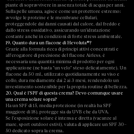
piante di sopravvivere in assenza totale di acqua per anni.
Sulla pelle umana, agisce come un protettore estremo:
avvolge le proteine e le membrane cellulari,
proteggendole dai danni causati dal calore, dal freddo e
dallo stress ossidativo, assicurando un'idratazione
costante anche in condizioni di forte stress ambientale.
19. Quanto dura un flacone di Hevoluta®?
Grazie alla formula ricca di principi attivi concentrati e
all'erogatore di precisione del flacone Airless, è
necessaria una quantità minima di prodotto per ogni
applicazione (ne basta "un velo" steso delicatamente). Un
flacone da 50 ml., utilizzato quotidianamente su viso e
collo, dura mediamente dai 2 ai 3 mesi, rendendolo un
investimento sostenibile per la propria routine di bellezza.
20. Qual è l'SPF di questa crema? Devo comunque usare
una crema solare sopra?
Ha un SPF di 15, media protezione (in realtà ha SPF
maggiore di 18), protegge sia da UVB che da UVA.
Se l'esposizione solare è intensa e diretta (vacanze al
mare, sport outdoor estivi), valuta di applicare un SPF 30–
50 dedicato sopra la crema.