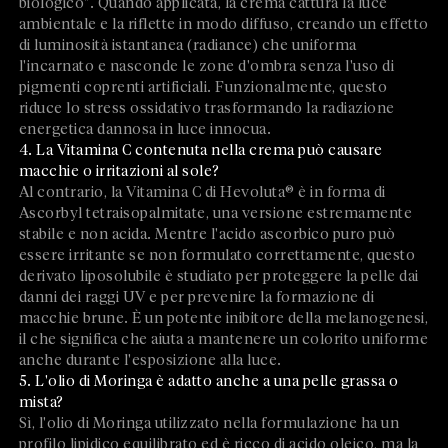
biologico". Quando applicata, la crema cattura la luce
ambientale e la riflette in modo diffuso, creando un effetto
di luminosità istantanea (radiance) che uniforma
l'incarnato e nasconde le zone d'ombra senza l'uso di
pigmenti coprenti artificiali. Funzionalmente, questo
riduce lo stress ossidativo trasformando la radiazione
energetica dannosa in luce innocua.
4. La Vitamina C contenuta nella crema può causare
macchie o irritazioni al sole?
Al contrario, la Vitamina C di Hevoluta® è in forma di
Ascorbyl tetraisopalmitate, una versione estremamente
stabile e non acida. Mentre l'acido ascorbico puro può
essere irritante se non formulato correttamente, questo
derivato liposolubile è studiato per proteggere la pelle dai
danni dei raggi UV e per prevenire la formazione di
macchie brune. È un potente inibitore della melanogenesi,
il che significa che aiuta a mantenere un colorito uniforme
anche durante l'esposizione alla luce.
5. L'olio di Moringa è adatto anche a una pelle grassa o
mista?
Sì, l'olio di Moringa utilizzato nella formulazione ha un
profilo lipidico equilibrato ed è ricco di acido oleico, ma la