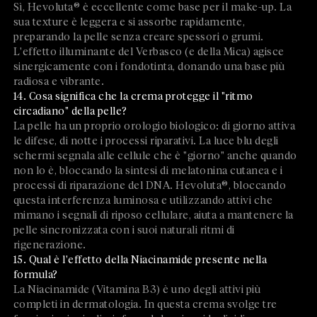
Sì, Hevoluta® è eccellente come base per il make-up. La
sua texture è leggera e si assorbe rapidamente,
preparando la pelle senza creare spessori o grumi.
L'effetto illuminante del Verbasco (e della Mica) agisce
sinergicamente con i fondotinta, donando una base più
radiosa e vibrante.
14. Cosa significa che la crema protegge il "ritmo
circadiano" della pelle?
La pelle ha un proprio orologio biologico: di giorno attiva
le difese, di notte i processi riparativi. La luce blu degli
schermi segnala alle cellule che è "giorno" anche quando
non lo è, bloccando la sintesi di melatonina cutanea e i
processi di riparazione del DNA. Hevoluta®, bloccando
questa interferenza luminosa e utilizzando attivi che
mimano i segnali di riposo cellulare, aiuta a mantenere la
pelle sincronizzata con i suoi naturali ritmi di
rigenerazione.
15. Qual è l'effetto della Niacinamide presente nella
formula?
La Niacinamide (Vitamina B3) è uno degli attivi più
completi in dermatologia. In questa crema svolge tre