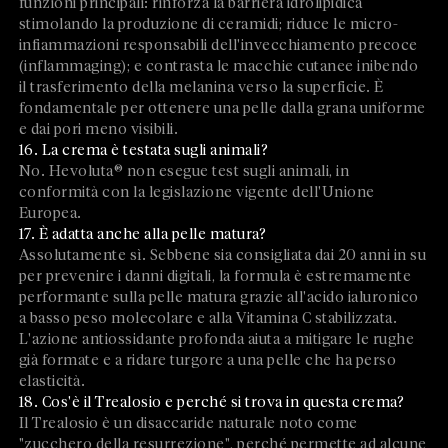
funzioni principali: rinforza la barriera idrolipidica
stimolando la produzione di ceramidi; riduce le micro-
infiammazioni responsabili dell'invecchiamento precoce
(inflammaging); e contrasta le macchie cutanee inibendo
il trasferimento della melanina verso la superficie. È
fondamentale per ottenere una pelle dalla grana uniforme
e dai pori meno visibili.
16. La crema è testata sugli animali?
No. Hevoluta® non esegue test sugli animali, in
conformità con la legislazione vigente dell'Unione
Europea.
17. È adatta anche alla pelle matura?
Assolutamente sì. Sebbene sia consigliata dai 20 anni in su
per prevenire i danni digitali, la formula è estremamente
performante sulla pelle matura grazie all'acido ialuronico
a basso peso molecolare e alla Vitamina C stabilizzata.
L'azione antiossidante profonda aiuta a mitigare le rughe
già formate e a ridare turgore a una pelle che ha perso
elasticità.
18. Cos'è il Trealosio e perché si trova in questa crema?
Il Trealosio è un disaccaride naturale noto come
"zucchero della resurrezione", perché permette ad alcune