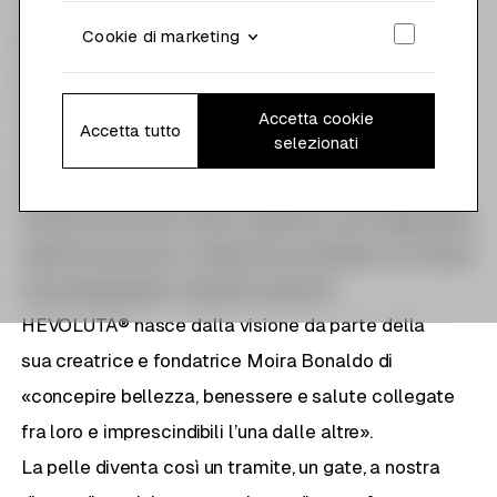
che salute e bellezza viaggiano sugli stessi
Cookie di marketing
binari e che il loro destino dipende in gran
parte dall’ambiente in cui vivono e dallo stile
e scelte di vita che decidono di adottare.
Accetta cookie
Accetta tutto
selezionati
In questa prospettiva, la ricerca della bellezza
diventa un tendere naturale a una funzionalità
ottimale del nostro intero organismo, per raggiungere
quell’armonia che ci rende più accettabili a noi stessi
e più desiderabili e attraenti agli altri.
HEVOLUTA® nasce dalla visione da parte della
sua creatrice e fondatrice Moira Bonaldo di
«concepire bellezza, benessere e salute collegate
fra loro e imprescindibili l’una dalle altre».
La pelle diventa così un tramite, un gate, a nostra