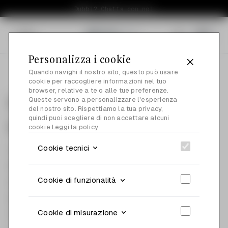
Dubbi? Chatta con noi
Menu
0
Personalizza i cookie
Quando navighi il nostro sito, questo può usare
cookie per raccogliere informazioni nel tuo
browser, relative a te o alle tue preferenze.
Queste servono a personalizzare l'esperienza
Hevoluta - semina la
del nostro sito. Rispettiamo la tua privacy,
quindi puoi scegliere di non accettare alcuni
Bellezza, raccogli la Salute.
cookie.
Leggi la policy
Cookie tecnici
Hevoluta è un marchio italiano che nasce
dall’idea di creare prodotti di bellezza di
Cookie di funzionalità
alta qualità, esclusivamente Made in Italy,
dedicati al Bellessere dell’intera Persona.
Cookie di misurazione
Oggi le persone si rendono sempre più conto