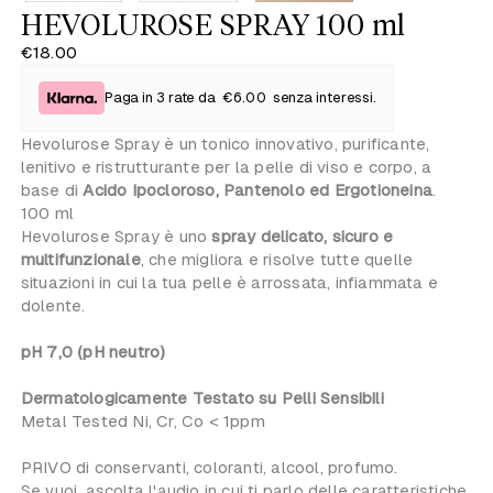
HEVOLUROSE SPRAY 100 ml
€18.00
Paga in 3 rate da
€6.00
senza interessi.
Hevolurose Spray è un tonico innovativo, purificante,
lenitivo e ristrutturante per la pelle di viso e corpo, a
base di
Acido Ipocloroso, Pantenolo ed Ergotioneina
.
100 ml
Hevolurose Spray è uno
spray delicato, sicuro e
multifunzionale
, che migliora e risolve tutte quelle
situazioni in cui la tua pelle è arrossata, infiammata e
dolente.
pH 7,0 (pH neutro)
Dermatologicamente Testato su Pelli Sensibili
Metal Tested Ni, Cr, Co < 1ppm
PRIVO di conservanti, coloranti, alcool, profumo.
Se vuoi, ascolta l'audio in cui ti parlo delle caratteristiche,