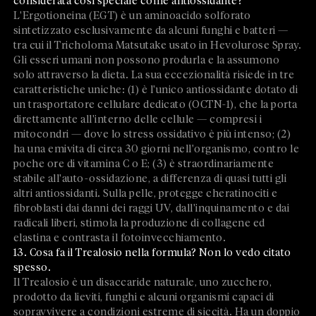
considerata così speciale come antiossidante?
L'Ergotioneina (EGT) è un aminoacido solforato
sintetizzato esclusivamente da alcuni funghi e batteri —
tra cui il Tricholoma Matsutake usato in Hevolurose Spray.
Gli esseri umani non possono produrla e la assumono
solo attraverso la dieta. La sua eccezionalità risiede in tre
caratteristiche uniche: (1) è l'unico antiossidante dotato di
un trasportatore cellulare dedicato (OCTN-1), che la porta
direttamente all'interno delle cellule — compresi i
mitocondri — dove lo stress ossidativo è più intenso; (2)
ha una emivita di circa 30 giorni nell'organismo, contro le
poche ore di vitamina C o E; (3) è straordinariamente
stabile all'auto-ossidazione, a differenza di quasi tutti gli
altri antiossidanti. Sulla pelle, protegge cheratinociti e
fibroblasti dai danni dei raggi UV, dall'inquinamento e dai
radicali liberi, stimola la produzione di collagene ed
elastina e contrasta il fotoinvecchiamento.
13. Cosa fa il Trealosio nella formula? Non lo vedo citato
spesso.
Il Trealosio è un disaccaride naturale, uno zucchero,
prodotto da lieviti, funghi e alcuni organismi capaci di
sopravvivere a condizioni estreme di siccità. Ha un doppio