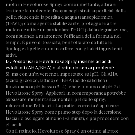
ruolo in Hevolurose Spray: come umettante, attira e
trattiene le molecole d'acqua negli strati superficiali della
pelle, riducendo la perdita d'acqua transepidermica
(TEWL); come agente stabilizzante, protegge le altre
molecole attive (in particolare l'HOCl) dalla degradazione,
contribuendo a mantenere l'efficacia della formula nel
tempo. È privo di tossicità, ben tollerato da tutte le
tipologie di pelle e non interfere con gli altri ingredienti
attivi.
15. Posso usare Hevolurose Spray insieme ad acidi
esfolianti (AHA/BHA) o al retinolo senza problemi?
Sì, ma con un'avvertenza importante sul pH. Gli AHA
(acido glicolico, lattico) e i BHA (acido salicilico)
funzionano a pH basso (3–4), che è lontano dal pH 7 di
Hevolurose Spray. Applicarli in contemporanea potrebbe
abbassare momentaneamente il pH dello spray,
riducendone l'efficacia. La pratica corretta è applicare
Hevolurose Spray come primo step dopo la detersione,
lasciarlo asciugare almeno 1–2 minuti, e poi procedere con
gli acidi.
Con il retinolo, Hevolurose Spray è un ottimo alleato: