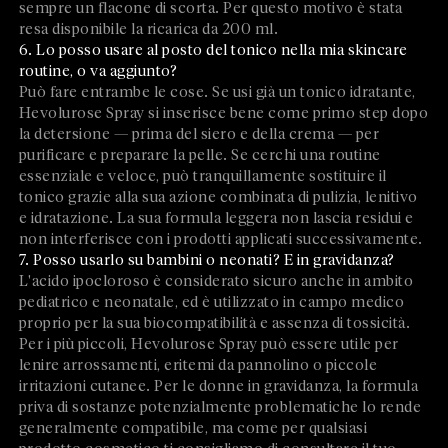
sempre un flacone di scorta. Per questo motivo è stata
resa disponibile la ricarica da 200 ml.
6. Lo posso usare al posto del tonico nella mia skincare
routine, o va aggiunto?
Può fare entrambe le cose. Se usi già un tonico idratante,
Hevolurose Spray si inserisce bene come primo step dopo
la detersione — prima del siero e della crema — per
purificare e preparare la pelle. Se cerchi una routine
essenziale e veloce, può tranquillamente sostituire il
tonico grazie alla sua azione combinata di pulizia, lenitivo
e idratazione. La sua formula leggera non lascia residui e
non interferisce con i prodotti applicati successivamente.
7. Posso usarlo su bambini o neonati? E in gravidanza?
L'acido ipocloroso è considerato sicuro anche in ambito
pediatrico e neonatale, ed è utilizzato in campo medico
proprio per la sua biocompatibilità e assenza di tossicità.
Per i più piccoli, Hevolurose Spray può essere utile per
lenire arrossamenti, eritemi da pannolino o piccole
irritazioni cutanee. Per le donne in gravidanza, la formula
priva di sostanze potenzialmente problematiche lo rende
generalmente compatibile, ma come per qualsiasi