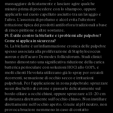
massaggiare delicatamente e lasciare agire qualche
minuto prima di procedere con lo shampoo, oppure
applicarlo sul cuoio capelluto asciutto tra un lavaggio e
l'altro. L'assenza di profumo e alcol evita l'ulteriore
irritazione tipica dei prodotti antiforfora tradizionali a base
di zinco piritione o altre sostanze.
19. È utile contro la blefarite e i problemi alle palpebre?
Come si applica in sicurezza?
Sì. La blefarite è un'infiammazione cronica delle palpebre
spesso associata alla proliferazione di Staphylococcus
aureus e dell'acaro Demodex folliculorum. Studi clinici
hanno dimostrato una significativa riduzione della carica
batterica perioculare con soluzioni HOCl allo 0,01%, e
molti clienti Hevoluta utilizzano già lo spray per orzaioli
ricorrenti, sensazione di occhio secco e irritazioni
palpebrali. Per l'applicazione in zona palpebrale: spruzzare
su un dischetto di cotone e passarlo delicatamente sul
bordo ciliare a occhi chiusi, oppure spruzzare a 15–20 cm
di distanza direttamente sull'occhio chiuso. Non instillare
direttamente nell'occhio aperto. Grazie al pH neutro, non
provoca bruciore nemmeno in caso di contatto