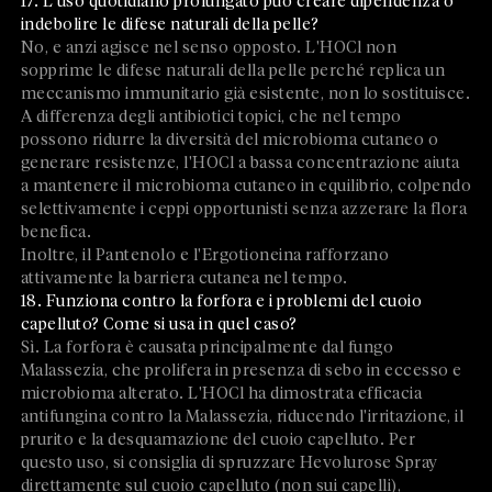
17. L'uso quotidiano prolungato può creare dipendenza o
indebolire le difese naturali della pelle?
No, e anzi agisce nel senso opposto. L'HOCl non
sopprime le difese naturali della pelle perché replica un
meccanismo immunitario già esistente, non lo sostituisce.
A differenza degli antibiotici topici, che nel tempo
possono ridurre la diversità del microbioma cutaneo o
generare resistenze, l'HOCl a bassa concentrazione aiuta
a mantenere il microbioma cutaneo in equilibrio, colpendo
selettivamente i ceppi opportunisti senza azzerare la flora
benefica.
Inoltre, il Pantenolo e l'Ergotioneina rafforzano
attivamente la barriera cutanea nel tempo.
18. Funziona contro la forfora e i problemi del cuoio
capelluto? Come si usa in quel caso?
Sì. La forfora è causata principalmente dal fungo
Malassezia, che prolifera in presenza di sebo in eccesso e
microbioma alterato. L'HOCl ha dimostrata efficacia
antifungina contro la Malassezia, riducendo l'irritazione, il
prurito e la desquamazione del cuoio capelluto. Per
questo uso, si consiglia di spruzzare Hevolurose Spray
direttamente sul cuoio capelluto (non sui capelli),