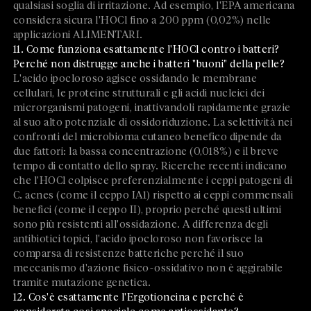
qualsiasi soglia di irritazione. Ad esempio, l'EPA americana
considera sicura l'HOCl fino a 200 ppm (0,02%) nelle
applicazioni ALIMENTARI.
11. Come funziona esattamente l'HOCl contro i batteri?
Perché non distrugge anche i batteri "buoni" della pelle?
L'acido ipocloroso agisce ossidando le membrane
cellulari, le proteine strutturali e gli acidi nucleici dei
microrganismi patogeni, inattivandoli rapidamente grazie
al suo alto potenziale di ossidoriduzione. La selettività nei
confronti del microbioma cutaneo benefico dipende da
due fattori: la bassa concentrazione (0,018%) e il breve
tempo di contatto dello spray. Ricerche recenti indicano
che l'HOCl colpisce preferenzialmente i ceppi patogeni di
C. acnes (come il ceppo IA1) rispetto ai ceppi commensali
benefici (come il ceppo II), proprio perché questi ultimi
sono più resistenti all'ossidazione. A differenza degli
antibiotici topici, l'acido ipocloroso non favorisce la
comparsa di resistenze batteriche perché il suo
meccanismo d'azione fisico-ossidativo non è aggirabile
tramite mutazione genetica.
12. Cos'è esattamente l'Ergotioneina e perché è