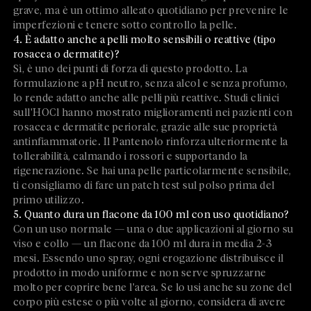
grave, ma è un ottimo alleato quotidiano per prevenire le
imperfezioni e tenere sotto controllo la pelle.
4. È adatto anche a pelli molto sensibili o reattive (tipo
rosacea o dermatite)?
Sì, è uno dei punti di forza di questo prodotto. La
formulazione a pH neutro, senza alcol e senza profumo,
lo rende adatto anche alle pelli più reattive. Studi clinici
sull'HOCl hanno mostrato miglioramenti nei pazienti con
rosacea e dermatite periorale, grazie alle sue proprietà
antinfiammatorie. Il Pantenolo rinforza ulteriormente la
tollerabilità, calmando i rossori e supportando la
rigenerazione. Se hai una pelle particolarmente sensibile,
ti consigliamo di fare un patch test sul polso prima del
primo utilizzo.
5. Quanto dura un flacone da 100 ml con uso quotidiano?
Con un uso normale — una o due applicazioni al giorno su
viso e collo — un flacone da 100 ml dura in media 2-3
mesi. Essendo uno spray, ogni erogazione distribuisce il
prodotto in modo uniforme e non serve spruzzarne
molto per coprire bene l'area. Se lo usi anche su zone del
corpo più estese o più volte al giorno, considera di avere