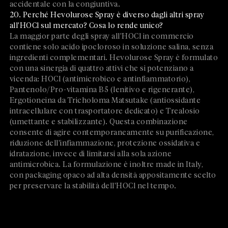
accidentale con la congiuntiva.
20. Perché Hevolurose Spray è diverso dagli altri spray
all'HOCl sul mercato? Cosa lo rende unico?
La maggior parte degli spray all'HOCl in commercio
contiene solo acido ipocloroso in soluzione salina, senza
ingredienti complementari. Hevolurose Spray è formulato
con una sinergia di quattro attivi che si potenziano a
vicenda: HOCl (antimicrobico e antinfiammatorio),
Pantenolo/Pro-vitamina B5 (lenitivo e rigenerante),
Ergotioneina da Tricholoma Matsutake (antiossidante
intracellulare con trasportatore dedicato) e Trealosio
(umettante e stabilizzante). Questa combinazione
consente di agire contemporaneamente su purificazione,
riduzione dell'infiammazione, protezione ossidativa e
idratazione, invece di limitarsi alla sola azione
antimicrobica. La formulazione è inoltre made in Italy,
con packaging opaco ad alta densità appositamente scelto
per preservare la stabilità dell'HOCl nel tempo.