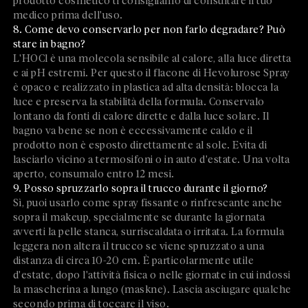
prodotto cosmetico ti consigliamo di consultare il tuo
medico prima dell'uso.
8. Come devo conservarlo per non farlo degradare? Può
stare in bagno?
L'HOCl è una molecola sensibile al calore, alla luce diretta
e ai pH estremi. Per questo il flacone di Hevolurose Spray
è opaco e realizzato in plastica ad alta densità: blocca la
luce e preserva la stabilità della formula. Conservalo
lontano da fonti di calore dirette e dalla luce solare. Il
bagno va bene se non è eccessivamente caldo e il
prodotto non è esposto direttamente al sole. Evita di
lasciarlo vicino a termosifoni o in auto d'estate. Una volta
aperto, consumalo entro 12 mesi.
9. Posso spruzzarlo sopra il trucco durante il giorno?
Sì, puoi usarlo come spray fissante o rinfrescante anche
sopra il makeup, specialmente se durante la giornata
avverti la pelle stanca, surriscaldata o irritata. La formula
leggera non altera il trucco se viene spruzzato a una
distanza di circa 10-20 cm. È particolarmente utile
d'estate, dopo l'attività fisica o nelle giornate in cui indossi
la mascherina a lungo (maskne). Lascia asciugare qualche
secondo prima di toccare il viso.