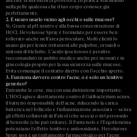
alterare la sua barriera protettiva. In pratica, stai usando
sulla pelle qualcosa che il tuo corpo conosce già
perfettamente.
2. È sicuro usarlo vicino agli occhi o sulle mucose?
Sì. Grazie al pH neutro e alla bassa concentrazione di
HOCl, Hevolurose Spray è formulato per essere ben
tollerato anche nell'area perioculare. Molti clienti lo
usano già per lenire irritazioni alle palpebre, orzaioli o
sintomi di blefarite. L'acido ipocloroso è peraltro
raccomandato in ambito medico anche per neonati e in
ginecologia proprio per la sua sicurezza sulle mucose.
Evita comunque il contatto diretto con l'occhio aperto.
3. Funziona davvero contro l'acne, o è solo un lenitivo
generico?
Entrambe le cose, ma con una distinzione importante.
L'HOCl agisce direttamente contro il Cutibacterium acnes,
il batterio responsabile dell'acne, riducendo la carica
batterica nel follicolo e l'infiammazione associata — senza
gli effetti collaterali dell'alcol (che secca) o del perossido
di benzoile (che può irritare). Il Pantenolo e l'Ergotioneina
potenziano l'effetto lenitivo e antiossidante. Hevolurose
Spray non è un trattamento farmacologico per l'acne