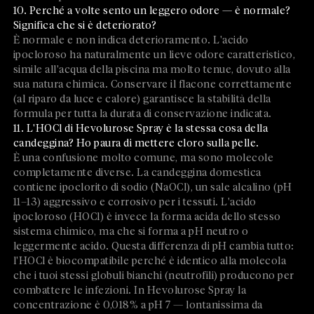
10. Perché a volte sento un leggero odore — è normale?
Significa che si è deteriorato?
È normale e non indica deterioramento. L'acido
ipocloroso ha naturalmente un lieve odore caratteristico,
simile all'acqua della piscina ma molto tenue, dovuto alla
sua natura chimica. Conservare il flacone correttamente
(al riparo da luce e calore) garantisce la stabilità della
formula per tutta la durata di conservazione indicata.
11. L'HOCl di Hevolurose Spray è la stessa cosa della
candeggina? Ho paura di mettere cloro sulla pelle.
È una confusione molto comune, ma sono molecole
completamente diverse. La candeggina domestica
contiene ipoclorito di sodio (NaOCl), un sale alcalino (pH
11–13) aggressivo e corrosivo per i tessuti. L'acido
ipocloroso (HOCl) è invece la forma acida dello stesso
sistema chimico, ma che si forma a pH neutro o
leggermente acido. Questa differenza di pH cambia tutto:
l'HOCl è biocompatibile perché è identico alla molecola
che i tuoi stessi globuli bianchi (neutrofili) producono per
combattere le infezioni. In Hevolurose Spray la
concentrazione è 0,018% a pH 7 — lontanissima da