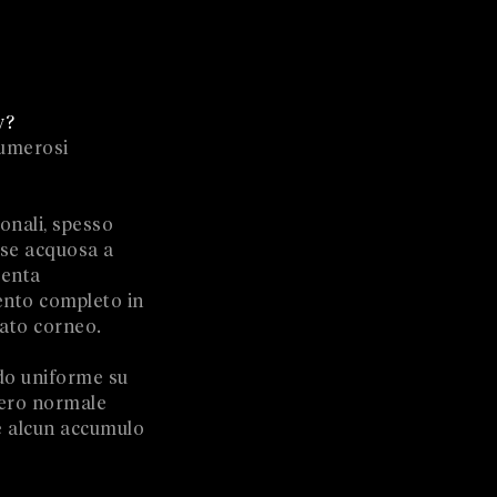
y?
numerosi
onali, spesso
base acquosa a
menta
ento completo in
rato corneo.
do uniforme su
siero normale
re alcun accumulo