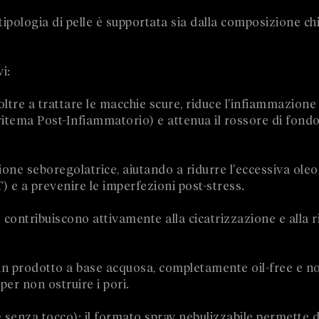
tipologia di pelle è supportata sia dalla composizione ch
i:
tre a trattare le macchie scure, riduce l'infiammazione
itema Post-Infiammatorio) e attenua il rossore di fond
one seboregolatrice, aiutando a ridurre l'eccessiva oleo
) e a prevenire le imperfezioni post-stress.
contribuiscono attivamente alla cicatrizzazione e alla r
un prodotto a base acquosa, completamente oil-free e n
er non ostruire i pori.
 senza tocco): il formato spray nebulizzabile permette di