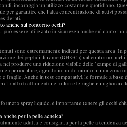
ondi, incoraggia un utilizzo costante e quotidiano. Que
 per garantire che l'alta concentrazione di attivi poss
desiderati.
ato anche sul contorno occhi?
C può essere utilizzato in sicurezza anche sul contorno 
ontenuti sono estremamente indicati per questa area. In p
licazione dei peptidi di rame (GHK-Cu) sul contorno occh
a nel produrre una riduzione visibile delle "zampe di gall
nea perioculare, agendo in modo mirato in una zona in c
 e fragile. Anche in test comparativi, le formule a base 
ato altri trattamenti nel ridurre le rughe e migliorare l
 formato spray liquido, è importante tenere gli occhi chi
 anche per la pelle acneica?
utamente adatta e consigliata per la pelle a tendenza ac