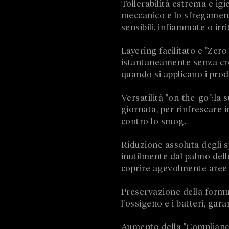
Tollerabilità estrema e igi
meccanico e lo sfregamento
sensibili, infiammate o irri
Layering facilitato e "Zero
istantaneamente senza crear
quando si applicano i prodo
Versatilità "on-the-go":la
giornata, per rinfrescare
contro lo smog.
Riduzione assoluta degli sp
inutilmente dal palmo dell
coprire agevolmente aree 
Preservazione della formula
l'ossigeno e i batteri, ga
Aumento della "Compliance"