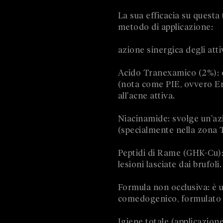
La sua efficacia su questa 
metodo di applicazione:
azione sinergica degli attiv
Acido Tranexamico (2%): ol
(nota come PIE, ovvero Er
all'acne attiva.
Niacinamide: svolge un'azi
(specialmente nella zona T
Peptidi di Rame (GHK-Cu): 
lesioni lasciate dai brufoli.
Formula non occlusiva: è 
comedogenico, formulato p
Igiene totale (applicazione