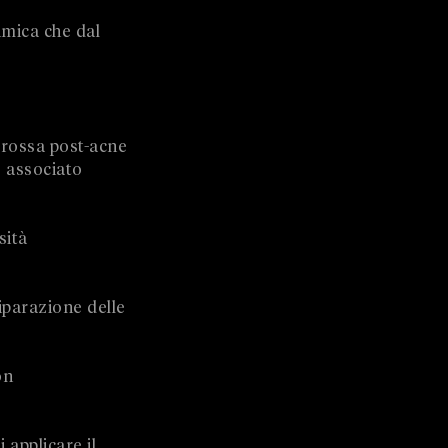
imica che dal
 rossa post-acne
o associato
sità
iparazione delle
on
 applicare il