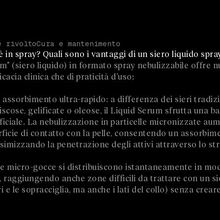
è rivolto
Cura e mantenimento
 in spray? Quali sono i vantaggi di un siero liquido spra
m" (siero liquido) in formato spray nebulizzabile offre 
icacia clinica che di praticità d'uso:
 assorbimento ultra-rapido: a differenza dei sieri tradizi
iscose, gelificate o oleose, il Liquid Serum sfrutta una 
iciale. La nebulizzazione in particelle micronizzate au
ficie di contatto con la pelle, consentendo un assorbim
imizzando la penetrazione degli attivi attraverso lo st
e micro-gocce si distribuiscono istantaneamente in mo
o, raggiungendo anche zone difficili da trattare con un 
 e le sopracciglia, ma anche i lati del collo) senza crea