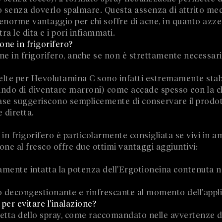
o senza doverlo spalmare. Questa assenza di attrito mec
enorme vantaggio per chi soffre di acne, in quanto azzera
a le dita e i pori infiammati.
one in frigorifero?
cone in frigorifero, anche se non è strettamente necessari
elte per Hevolutamina C sono infatti estremamente stabi
ando di diventare marroni) come accade spesso con la c
base suggeriscono semplicemente di conservare il prodot
e diretta.
 in frigorifero è particolarmente consigliata se vivi in a
acone al fresco offre due ottimi vantaggi aggiuntivi:
amente intatta la potenza dell'Ergotioneina contenuta n
o decongestionante e rinfrescante al momento dell'appli
 per evitare l'inalazione?
iretta dello spray, come raccomandato nelle avvertenze d