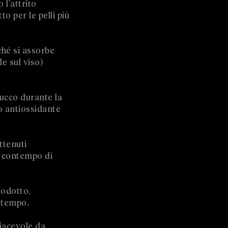
 l'attrito
 per le pelli più
ché si assorbe
le sul viso)
rucco durante la
o antiossidante
ttenuti
l contempo di
rodotto,
l tempo.
piacevole da