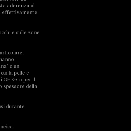
sta aderenza al
a effettivamente
occhi e sulle zone
articolare,
i hanno
ina" e un
ui la pelle è
di GHK-Cu per il
o spessore della
usi durante
neica.