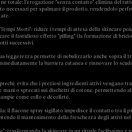
ene totale: l'erogazione "senza contatto" elimina del tutto
 necessari per spalmare il prodotto, rendendolo perfetto
tate.
 Tempi Morti": riduce i tempi di attesa della skincare poi
e il fastidioso effetto "pilling" (la formazione di bricio
tti successivi.
 sua leggerezza permette di nebulizzarlo anche sopra il t
 immediatamente la barriera cutanea e rinnovare lo scud
rechi: evita che i preziosi ingredienti attivi vengano tra
e mani o sprecati sui dischetti di cotone, permettendo a
ampie come collo e décolleté.
: il flacone spray sigillato impedisce il contatto tra il p
rantendo il mantenimento della freschezza degli attivi ne
: trasformando la skincare in un rituale facilissimo e 