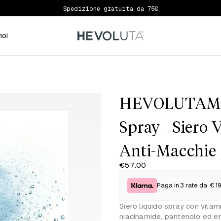
edizione gratuita da 75€
noi
HEVOLUTAMIN
Spray– Siero V
Anti-Macchie p
€57.00
Paga in 3 rate da
€19
Siero liquido spray con vita
niacinamide, pantenolo ed erg