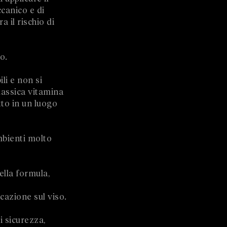
canico e di
 il rischio di
o.
li e non si
lassica vitamina
to in un luogo
mbienti molto
ella formula,
cazione sul viso.
i sicurezza,