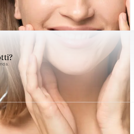
tti?
anda.