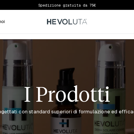
Iscriviti per avere il 10% di sconto primo ordine
noi
I Prodotti
ogettati con standard superiori di formulazione ed effica