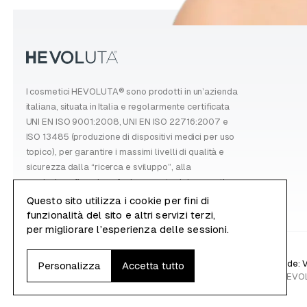
I cosmetici HEVOLUTA® sono prodotti in un’azienda
italiana, situata in Italia e regolarmente certificata
UNI EN ISO 9001:2008, UNI EN ISO 22716:2007 e
ISO 13485 (produzione di dispositivi medici per uso
topico), per garantire i massimi livelli di qualità e
sicurezza dalla “ricerca e sviluppo”, alla
produzione fino al confezionamento del cosmetico.
Questo sito utilizza i cookie per fini di
funzionalità del sito e altri servizi terzi,
per migliorare l’esperienza delle sessioni.
P.Iva e C.F.: 05063580285 | Sede: Via 
Personalizza
Accetta tutto
© 2023 HEVOLUT