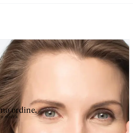
imo ordine.
 e novità.