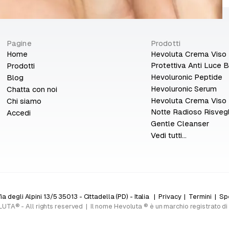
Pagine
Prodotti
Home
Hevoluta Crema Viso
Protettiva Anti Luce B
Prodotti
Hevoluronic Peptide
Blog
Hevoluronic Serum
Chatta con noi
Hevoluta Crema Viso
Chi siamo
Notte Radioso Risvegl
Accedi
Gentle Cleanser
Vedi tutti...
degli Alpini 13/5 35013 - Cittadella (PD) - Italia |
Privacy
|
Termini
|
Spe
A® - All rights reserved | Il nome Hevoluta ® è un marchio registrato d