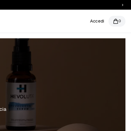
Accedi
0
cia