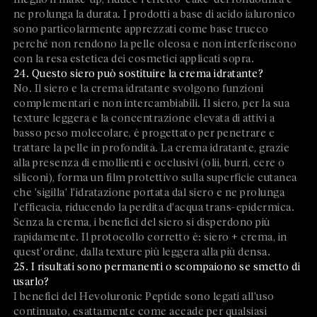
ne prolunga la durata. I prodotti a base di acido ialuronico
sono particolarmente apprezzati come base trucco
perché non rendono la pelle oleosa e non interferiscono
con la resa estetica dei cosmetici applicati sopra.
24. Questo siero può sostituire la crema idratante?
No. Il siero e la crema idratante svolgono funzioni
complementari e non intercambiabili. Il siero, per la sua
texture leggera e la concentrazione elevata di attivi a
basso peso molecolare, è progettato per penetrare e
trattare la pelle in profondità. La crema idratante, grazie
alla presenza di emollienti e occlusivi (olii, burri, cere o
siliconi), forma un film protettivo sulla superficie cutanea
che 'sigilla' l'idratazione portata dal siero e ne prolunga
l'efficacia, riducendo la perdita d'acqua trans-epidermica.
Senza la crema, i benefici del siero si disperdono più
rapidamente. Il protocollo corretto è: siero + crema, in
quest'ordine, dalla texture più leggera alla più densa.
25. I risultati sono permanenti o scompaiono se smetto di
usarlo?
I benefici del Hevoluronic Peptide sono legati all'uso
continuato, esattamente come accade per qualsiasi