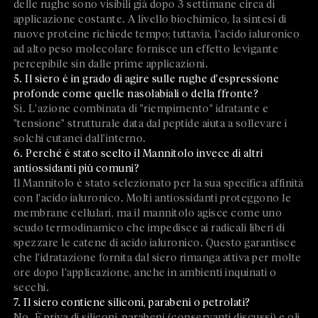
delle rughe sono visibili già dopo 3 settimane circa di
applicazione costante. A livello biochimico, la sintesi di
nuove proteine richiede tempo; tuttavia, l'acido ialuronico
ad alto peso molecolare fornisce un effetto levigante
percepibile sin dalle prime applicazioni.
5. Il siero è in grado di agire sulle rughe d'espressione
profonde come quelle nasolabiali o della ffronte?
Sì. L'azione combinata di "riempimento" idratante e
"tensione" strutturale data dal peptide aiuta a sollevare i
solchi cutanei dall'interno.
6. Perché è stato scelto il Mannitolo invece di altri
antiossidanti più comuni?
Il Mannitolo è stato selezionato per la sua specifica affinità
con l'acido ialuronico. Molti antiossidanti proteggono le
membrane cellulari, ma il mannitolo agisce come uno
scudo termodinamico che impedisce ai radicali liberi di
spezzare le catene di acido ialuronico. Questo garantisce
che l'idratazione fornita dal siero rimanga attiva per molte
ore dopo l'applicazione, anche in ambienti inquinati o
secchi.
7. Il siero contiene siliconi, parabeni o petrolati?
No. È priva di siliconi, parabeni (conservanti discussi) e oli