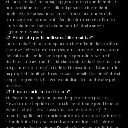
Sì. La formula è acquosa, leggera e non comedogenica:
non contiene olii, cere, siliconi pesanti o ingredienti
occlusivi che possano ostruire i pori o promuovere la
formazione di comedoni. L'acido ialuronico è tollerato
anche dalle pelli seborroiche perché idrata senza
aggiungere grasso.
22. È indicato per le pelli sensibili e reattive?
La formula è stata concepita con ingredienti dal profilo di
sicurezza elevato e con un sistema conservante sicuro e
delicato sulla pelle, scelto proprio per minimizzare il
rischio di irritazione. L'acido ialuronico e la Glicerina sono
tra gli umettanti meglio tollerati in assoluto. Il Mannitolo
ha proprietà lenitive. In assenza di sensibilità specifiche ai
singoli ingredienti, il siero è quindi adatto anche alle pelli
reattive.
23. Posso usarlo sotto il trucco?
Sì. Essendo un siero acquoso leggero e non grasso,
Hevoluronic Peptide crea una base ottimale per il trucco.
Aspetta che il siero si assorba completamente (1–2
minuti), applica la crema idratante, e solo dopo il primer e
il fondotinta. Un viso correttamente idratato fa aderire
meglio il make-up, riduce l'effetto 'cake' del fondotinta e