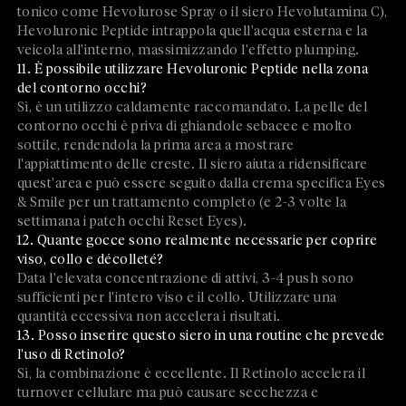
tonico come Hevolurose Spray o il siero Hevolutamina C),
Hevoluronic Peptide intrappola quell'acqua esterna e la
veicola all'interno, massimizzando l'effetto plumping.
11. È possibile utilizzare Hevoluronic Peptide nella zona
del contorno occhi?
Sì, è un utilizzo caldamente raccomandato. La pelle del
contorno occhi è priva di ghiandole sebacee e molto
sottile, rendendola la prima area a mostrare
l'appiattimento delle creste. Il siero aiuta a ridensificare
quest'area e può essere seguito dalla crema specifica Eyes
& Smile per un trattamento completo (e 2-3 volte la
settimana i patch occhi Reset Eyes).
12. Quante gocce sono realmente necessarie per coprire
viso, collo e décolleté?
Data l'elevata concentrazione di attivi, 3-4 push sono
sufficienti per l'intero viso e il collo. Utilizzare una
quantità eccessiva non accelera i risultati.
13. Posso inserire questo siero in una routine che prevede
l'uso di Retinolo?
Sì, la combinazione è eccellente. Il Retinolo accelera il
turnover cellulare ma può causare secchezza e