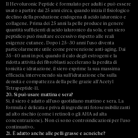
Il Hevoluronic Peptide è formulato per adulti e può essere
usato a partire dai 25 anni circa, quando inizia il fisiologico
declino della produzione endogena di acido ialuronico e
collagene. Prima dei 25 anni la pelle produce in genere
quantità sufficienti di acido ialuronico da sola, e un siero
peptidico può risultare eccessivo rispetto alle reali
esigenze cutanee. Dopo i 25–30 anni l'uso diventa
particolarmente utile come prevenzione anti-aging. Dai
35–40 anni in poi, quando il calo degli estrogeni e la
ridotta attività dei fibroblasti accelerano la perdita di
tonicità e idratazione, il siero esprime la sua massima
efficacia, intervenendo sia sull'idratazione che sulla
densità e compattezza della pelle grazie all'Acetyl
Tetrapeptide-11.
20. Si può usare mattina e sera?
Sì, il siero è adatto all'uso quotidiano mattino e sera. La
formula è delicata e priva di ingredienti fotosensibilizzanti
ad alto rischio (come i retinoli o gli AHA ad alta
concentrazione). Non ci sono controindicazioni per l'uso
continuativo.
21. È adatto anche alle pelli grasse e acneiche?