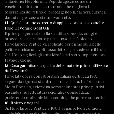
irritazione; Hevoluronic Peptide agisce come un
cuscinetto idratante e strutturale che migliora la
tollerabilità del retinolo, proteggendo la barriera cutanea
durante il processo di rinnovamento.
14. Qual è l'ordine corretto di applicazione se uso anche
l'olio Hevoniric Gold Oil?
Il principio generale della stratificazione (layering) è
procedere dal prodotto più acquoso al più oleoso.
Hevoluronic Peptide va applicato per primo sulla pelle
pulita e umida; una volta assorbito, si procede con il Gold
Oil. L'olio sigillerà gli attivi idrofili del siero, impedendone
l'evaporazione.
15. Cosa garantisce la qualità delle materie prime utilizzate
da Hevoluta?
Hevoluta opera con laboratori italiani certificati ISO,
seguendo rigorosi standard di tracciabilità. La fondatrice,
Moira Bonaldo, seleziona personalmente i principi attivi
basandosi su letteratura scientifica consolidata,
preferendo molecole bio-tecnologiche pure e sostenibili.
16. Il siero è vegan?
Sì, Hevoluronic Peptide è 100% vegano. Non contiene
acido ialuronico di origine animale (un tempo estratto