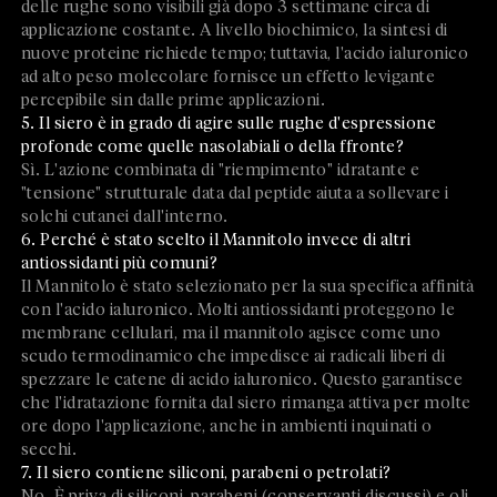
delle rughe sono visibili già dopo 3 settimane circa di
applicazione costante. A livello biochimico, la sintesi di
nuove proteine richiede tempo; tuttavia, l'acido ialuronico
ad alto peso molecolare fornisce un effetto levigante
percepibile sin dalle prime applicazioni.
5. Il siero è in grado di agire sulle rughe d'espressione
profonde come quelle nasolabiali o della ffronte?
Sì. L'azione combinata di "riempimento" idratante e
"tensione" strutturale data dal peptide aiuta a sollevare i
solchi cutanei dall'interno.
6. Perché è stato scelto il Mannitolo invece di altri
antiossidanti più comuni?
Il Mannitolo è stato selezionato per la sua specifica affinità
con l'acido ialuronico. Molti antiossidanti proteggono le
membrane cellulari, ma il mannitolo agisce come uno
scudo termodinamico che impedisce ai radicali liberi di
spezzare le catene di acido ialuronico. Questo garantisce
che l'idratazione fornita dal siero rimanga attiva per molte
ore dopo l'applicazione, anche in ambienti inquinati o
secchi.
7. Il siero contiene siliconi, parabeni o petrolati?
No. È priva di siliconi, parabeni (conservanti discussi) e oli