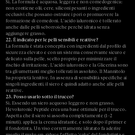
Sì. La formula è acquosa, leggera e non comedogenica:
non contiene olii, cere, siliconi pesanti o ingredienti
occlusivi che possano ostruire i pori o promuovere la
formazione di comedoni. L'acido ialuronico è tollerato
anche dalle pelli seborroiche perché idrata senza
aggiungere grasso.
22. È indicato per le pelli sensibili e reattive?
La formula è stata concepita con ingredienti dal profilo di
sicurezza elevato e con un sistema conservante sicuro e
delicato sulla pelle, scelto proprio per minimizzare il
rischio di irritazione. L'acido ialuronico e la Glicerina sono
tra gli umettanti meglio tollerati in assoluto. Il Mannitolo
ha proprietà lenitive. In assenza di sensibilità specifiche ai
singoli ingredienti, il siero è quindi adatto anche alle pelli
reattive.
23. Posso usarlo sotto il trucco?
Sì. Essendo un siero acquoso leggero e non grasso,
Hevoluronic Peptide crea una base ottimale per il trucco.
Aspetta che il siero si assorba completamente (1–2
minuti), applica la crema idratante, e solo dopo il primer e
il fondotinta. Un viso correttamente idratato fa aderire
meglio il make-up, riduce l'effetto 'cake' del fondotinta e