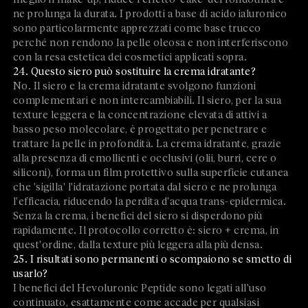
ne prolunga la durata. I prodotti a base di acido ialuronico
sono particolarmente apprezzati come base trucco
perché non rendono la pelle oleosa e non interferiscono
con la resa estetica dei cosmetici applicati sopra.
24. Questo siero può sostituire la crema idratante?
No. Il siero e la crema idratante svolgono funzioni
complementari e non intercambiabili. Il siero, per la sua
texture leggera e la concentrazione elevata di attivi a
basso peso molecolare, è progettato per penetrare e
trattare la pelle in profondità. La crema idratante, grazie
alla presenza di emollienti e occlusivi (olii, burri, cere o
siliconi), forma un film protettivo sulla superficie cutanea
che 'sigilla' l'idratazione portata dal siero e ne prolunga
l'efficacia, riducendo la perdita d'acqua trans-epidermica.
Senza la crema, i benefici del siero si disperdono più
rapidamente. Il protocollo corretto è: siero + crema, in
quest'ordine, dalla texture più leggera alla più densa.
25. I risultati sono permanenti o scompaiono se smetto di
usarlo?
I benefici del Hevoluronic Peptide sono legati all'uso
continuato, esattamente come accade per qualsiasi