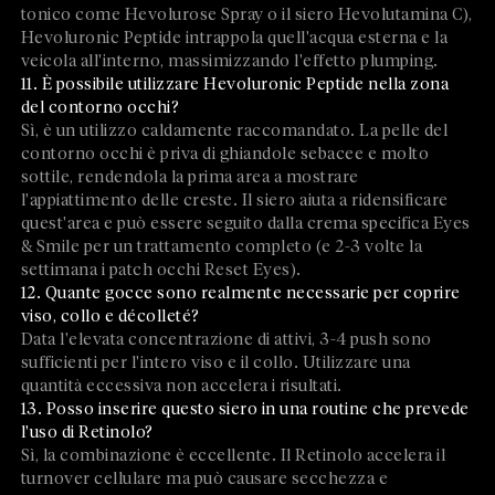
tonico come Hevolurose Spray o il siero Hevolutamina C),
Hevoluronic Peptide intrappola quell'acqua esterna e la
veicola all'interno, massimizzando l'effetto plumping.
11. È possibile utilizzare Hevoluronic Peptide nella zona
del contorno occhi?
Sì, è un utilizzo caldamente raccomandato. La pelle del
contorno occhi è priva di ghiandole sebacee e molto
sottile, rendendola la prima area a mostrare
l'appiattimento delle creste. Il siero aiuta a ridensificare
quest'area e può essere seguito dalla crema specifica Eyes
& Smile per un trattamento completo (e 2-3 volte la
settimana i patch occhi Reset Eyes).
12. Quante gocce sono realmente necessarie per coprire
viso, collo e décolleté?
Data l'elevata concentrazione di attivi, 3-4 push sono
sufficienti per l'intero viso e il collo. Utilizzare una
quantità eccessiva non accelera i risultati.
13. Posso inserire questo siero in una routine che prevede
l'uso di Retinolo?
Sì, la combinazione è eccellente. Il Retinolo accelera il
turnover cellulare ma può causare secchezza e