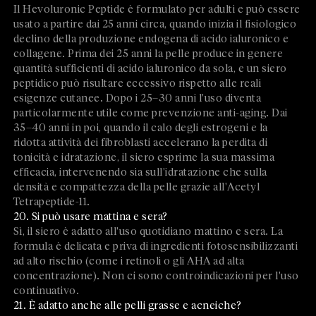
Il Hevoluronic Peptide è formulato per adulti e può essere
usato a partire dai 25 anni circa, quando inizia il fisiologico
declino della produzione endogena di acido ialuronico e
collagene. Prima dei 25 anni la pelle produce in genere
quantità sufficienti di acido ialuronico da sola, e un siero
peptidico può risultare eccessivo rispetto alle reali
esigenze cutanee. Dopo i 25–30 anni l'uso diventa
particolarmente utile come prevenzione anti-aging. Dai
35–40 anni in poi, quando il calo degli estrogeni e la
ridotta attività dei fibroblasti accelerano la perdita di
tonicità e idratazione, il siero esprime la sua massima
efficacia, intervenendo sia sull'idratazione che sulla
densità e compattezza della pelle grazie all'Acetyl
Tetrapeptide-11.
20. Si può usare mattina e sera?
Sì, il siero è adatto all'uso quotidiano mattino e sera. La
formula è delicata e priva di ingredienti fotosensibilizzanti
ad alto rischio (come i retinoli o gli AHA ad alta
concentrazione). Non ci sono controindicazioni per l'uso
continuativo.
21. È adatto anche alle pelli grasse e acneiche?