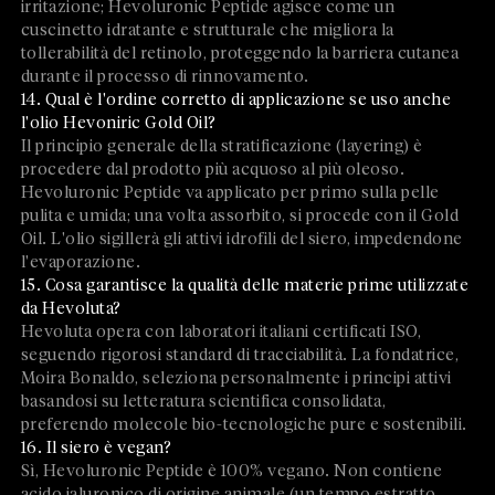
irritazione; Hevoluronic Peptide agisce come un
cuscinetto idratante e strutturale che migliora la
tollerabilità del retinolo, proteggendo la barriera cutanea
durante il processo di rinnovamento.
14. Qual è l'ordine corretto di applicazione se uso anche
l'olio Hevoniric Gold Oil?
Il principio generale della stratificazione (layering) è
procedere dal prodotto più acquoso al più oleoso.
Hevoluronic Peptide va applicato per primo sulla pelle
pulita e umida; una volta assorbito, si procede con il Gold
Oil. L'olio sigillerà gli attivi idrofili del siero, impedendone
l'evaporazione.
15. Cosa garantisce la qualità delle materie prime utilizzate
da Hevoluta?
Hevoluta opera con laboratori italiani certificati ISO,
seguendo rigorosi standard di tracciabilità. La fondatrice,
Moira Bonaldo, seleziona personalmente i principi attivi
basandosi su letteratura scientifica consolidata,
preferendo molecole bio-tecnologiche pure e sostenibili.
16. Il siero è vegan?
Sì, Hevoluronic Peptide è 100% vegano. Non contiene
acido ialuronico di origine animale (un tempo estratto